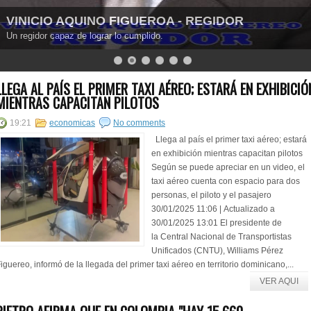
VINICIO AQUINO FIGUEROA - REGIDOR
Un regidor capaz de lograr lo cumplido.
LLEGA AL PAÍS EL PRIMER TAXI AÉREO; ESTARÁ EN EXHIBICIÓ
MIENTRAS CAPACITAN PILOTOS
19:21
economicas
No comments
Llega al país el primer taxi aéreo; estará
en exhibición mientras capacitan pilotos
Según se puede apreciar en un video, el
taxi aéreo cuenta con espacio para dos
personas, el piloto y el pasajero
30/01/2025 11:06 | Actualizado a
30/01/2025 13:01 El presidente de
la Central Nacional de Transportistas
Unificados (CNTU), Williams Pérez
iguereo, informó de la llegada del primer taxi aéreo en territorio dominicano,...
VER AQUI