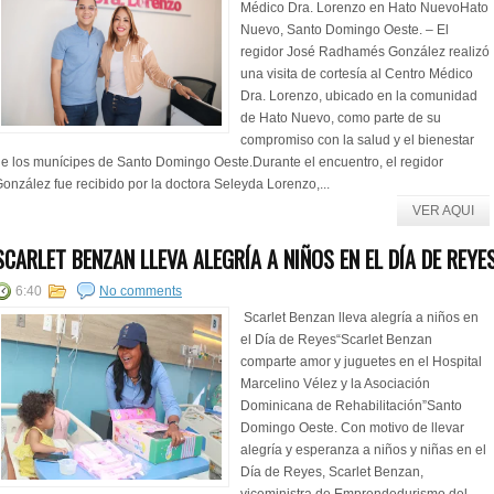
Médico Dra. Lorenzo en Hato NuevoHato
Nuevo, Santo Domingo Oeste. – El
regidor José Radhamés González realizó
una visita de cortesía al Centro Médico
Dra. Lorenzo, ubicado en la comunidad
de Hato Nuevo, como parte de su
compromiso con la salud y el bienestar
e los munícipes de Santo Domingo Oeste.Durante el encuentro, el regidor
onzález fue recibido por la doctora Seleyda Lorenzo,...
VER AQUI
SCARLET BENZAN LLEVA ALEGRÍA A NIÑOS EN EL DÍA DE REYE
6:40
No comments
Scarlet Benzan lleva alegría a niños en
el Día de Reyes“Scarlet Benzan
comparte amor y juguetes en el Hospital
Marcelino Vélez y la Asociación
Dominicana de Rehabilitación”Santo
Domingo Oeste. Con motivo de llevar
alegría y esperanza a niños y niñas en el
Día de Reyes, Scarlet Benzan,