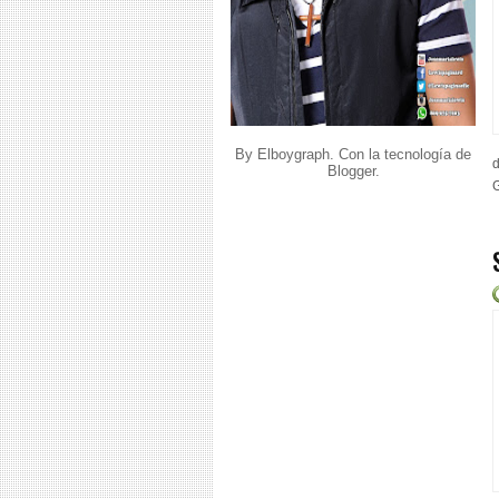
By Elboygraph. Con la tecnología de
d
Blogger
.
G