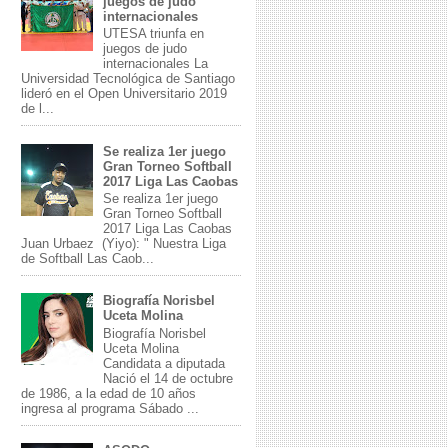
juegos de judo
internacionales
UTESA triunfa en
juegos de judo
internacionales La
Universidad Tecnológica de Santiago
lideró en el Open Universitario 2019
de l...
Se realiza 1er juego
Gran Torneo Softball
2017 Liga Las Caobas
Se realiza 1er juego
Gran Torneo Softball
2017 Liga Las Caobas
Juan Urbaez (Yiyo): " Nuestra Liga
de Softball Las Caob...
Biografía Norisbel
Uceta Molina
Biografía Norisbel
Uceta Molina
Candidata a diputada
Nació el 14 de octubre
de 1986, a la edad de 10 años
ingresa al programa Sábado ...