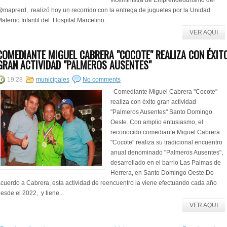
viceministra de Emprendedurismo del
maprerd, realizó hoy un recorrido con la entrega de juguetes por la Unidad
aterno Infantil del Hospital Marcelino...
VER AQUI
COMEDIANTE MIGUEL CABRERA "COCOTE" REALIZA CON ÉXIT
GRAN ACTIVIDAD "PALMEROS AUSENTES"
19:28
municipales
No comments
Comediante Miguel Cabrera "Cocote"
realiza con éxito gran actividad
"Palmeros Ausentes" Santo Domingo
Oeste. Con amplio entusiasmo, el
reconocido comediante Miguel Cabrera
"Cocote" realiza su tradicional encuentro
anual denominado "Palmeros Ausentes",
desarrollado en el barrio Las Palmas de
Herrera, en Santo Domingo Oeste.De
cuerdo a Cabrera, esta actividad de reencuentro la viene efectuando cada año
esde el 2022, y tiene...
VER AQUI