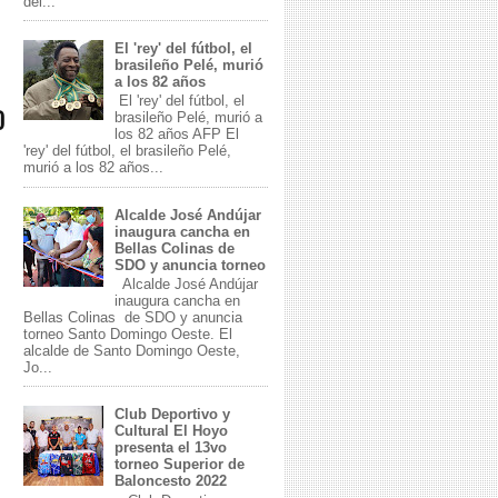
del...
El 'rey' del fútbol, el
brasileño Pelé, murió
a los 82 años
El 'rey' del fútbol, el
O
brasileño Pelé, murió a
los 82 años AFP El
'rey' del fútbol, el brasileño Pelé,
murió a los 82 años...
Alcalde José Andújar
inaugura cancha en
Bellas Colinas de
SDO y anuncia torneo
Alcalde José Andújar
inaugura cancha en
Bellas Colinas de SDO y anuncia
torneo Santo Domingo Oeste. El
alcalde de Santo Domingo Oeste,
Jo...
Club Deportivo y
Cultural El Hoyo
presenta el 13vo
torneo Superior de
Baloncesto 2022