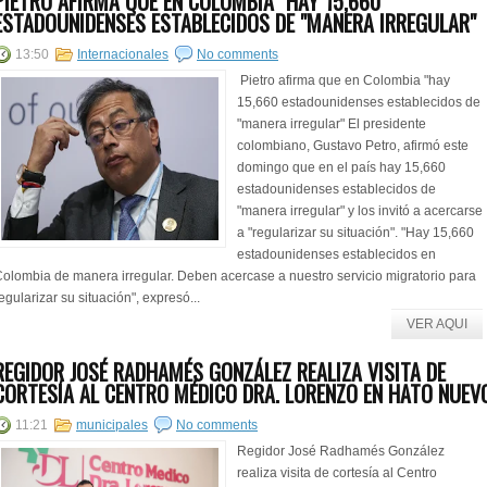
PIETRO AFIRMA QUE EN COLOMBIA "HAY 15,660
ESTADOUNIDENSES ESTABLECIDOS DE "MANERA IRREGULAR"
13:50
Internacionales
No comments
Pietro afirma que en Colombia "hay
15,660 estadounidenses establecidos de
"manera irregular" El presidente
colombiano, Gustavo Petro, afirmó este
domingo que en el país hay 15,660
estadounidenses establecidos de
"manera irregular" y los invitó a acercarse
a "regularizar su situación". "Hay 15,660
estadounidenses establecidos en
olombia de manera irregular. Deben acercase a nuestro servicio migratorio para
egularizar su situación", expresó...
VER AQUI
REGIDOR JOSÉ RADHAMÉS GONZÁLEZ REALIZA VISITA DE
CORTESÍA AL CENTRO MÉDICO DRA. LORENZO EN HATO NUEV
11:21
municipales
No comments
Regidor José Radhamés González
realiza visita de cortesía al Centro