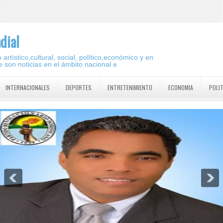
dial
artístico,cultural, social, político,económico y en
 son noticias en el ámbito nacional e
INTERNACIONALES
DEPORTES
ENTRETENIMIENTO
ECONOMIA
POLI