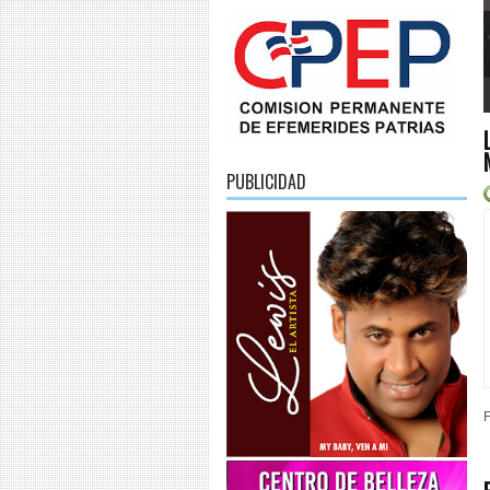
1
2
3
4
5
6
PUBLICIDAD
F