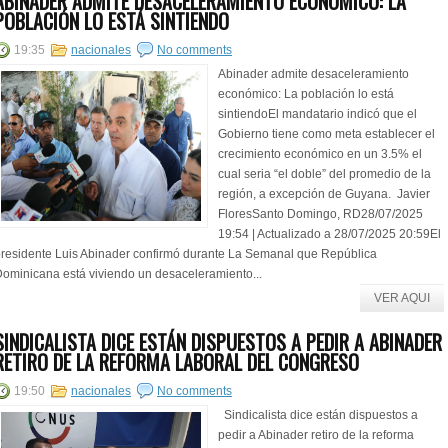
ABINADER ADMITE DESACELERAMIENTO ECONÓMICO: LA
POBLACIÓN LO ESTÁ SINTIENDO
19:35
nacionales
No comments
Abinader admite desaceleramiento
económico: La población lo está
sintiendoEl mandatario indicó que el
Gobierno tiene como meta establecer el
crecimiento económico en un 3.5% el
cual seria “el doble” del promedio de la
región, a excepción de Guyana. Javier
FloresSanto Domingo, RD28/07/2025
19:54 | Actualizado a 28/07/2025 20:59El
residente Luis Abinader confirmó durante La Semanal que República
ominicana está viviendo un desaceleramiento...
VER AQUI
SINDICALISTA DICE ESTÁN DISPUESTOS A PEDIR A ABINADER
RETIRO DE LA REFORMA LABORAL DEL CONGRESO
19:50
nacionales
No comments
Sindicalista dice están dispuestos a
pedir a Abinader retiro de la reforma