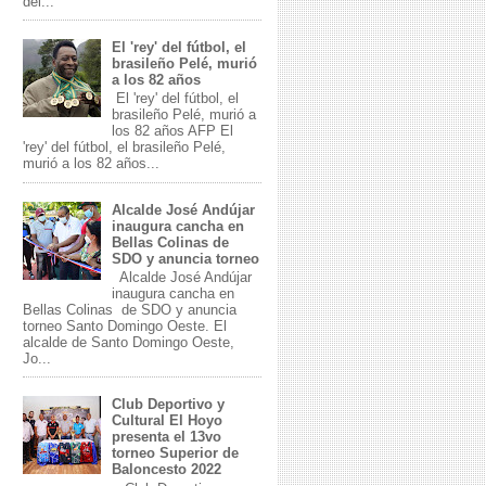
del...
El 'rey' del fútbol, el
brasileño Pelé, murió
a los 82 años
El 'rey' del fútbol, el
brasileño Pelé, murió a
los 82 años AFP El
'rey' del fútbol, el brasileño Pelé,
murió a los 82 años...
Alcalde José Andújar
inaugura cancha en
Bellas Colinas de
SDO y anuncia torneo
Alcalde José Andújar
inaugura cancha en
Bellas Colinas de SDO y anuncia
torneo Santo Domingo Oeste. El
alcalde de Santo Domingo Oeste,
Jo...
Club Deportivo y
Cultural El Hoyo
presenta el 13vo
torneo Superior de
Baloncesto 2022