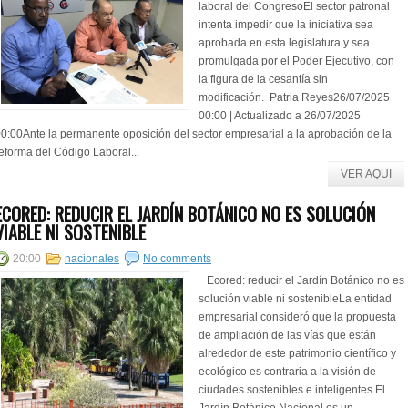
laboral del CongresoEl sector patronal
intenta impedir que la iniciativa sea
aprobada en esta legislatura y sea
promulgada por el Poder Ejecutivo, con
la figura de la cesantía sin
modificación. Patria Reyes26/07/2025
00:00 | Actualizado a 26/07/2025
0:00Ante la permanente oposición del sector empresarial a la aprobación de la
eforma del Código Laboral...
VER AQUI
ECORED: REDUCIR EL JARDÍN BOTÁNICO NO ES SOLUCIÓN
VIABLE NI SOSTENIBLE
20:00
nacionales
No comments
Ecored: reducir el Jardín Botánico no es
solución viable ni sostenibleLa entidad
empresarial consideró que la propuesta
de ampliación de las vías que están
alrededor de este patrimonio científico y
ecológico es contraria a la visión de
ciudades sostenibles e inteligentes.El