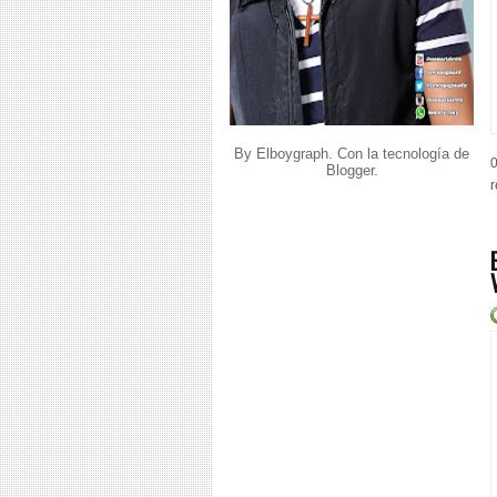
By Elboygraph. Con la tecnología de
0
Blogger
.
r