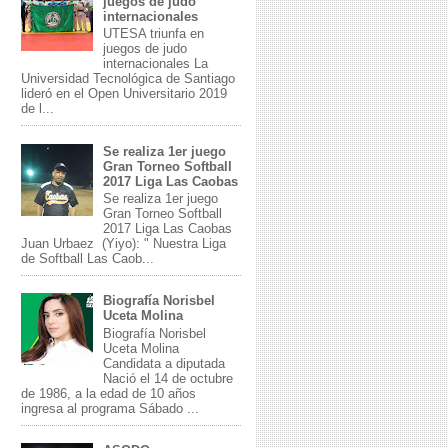
juegos de judo
internacionales
UTESA triunfa en
juegos de judo
internacionales La
Universidad Tecnológica de Santiago
lideró en el Open Universitario 2019
de l...
Se realiza 1er juego
Gran Torneo Softball
2017 Liga Las Caobas
Se realiza 1er juego
Gran Torneo Softball
2017 Liga Las Caobas
Juan Urbaez (Yiyo): " Nuestra Liga
de Softball Las Caob...
Biografía Norisbel
Uceta Molina
Biografía Norisbel
Uceta Molina
Candidata a diputada
Nació el 14 de octubre
de 1986, a la edad de 10 años
ingresa al programa Sábado ...