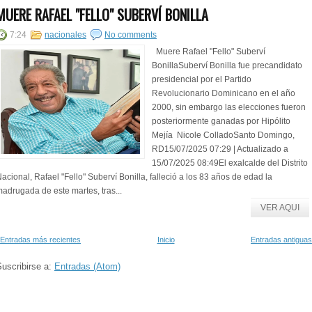
MUERE RAFAEL "FELLO" SUBERVÍ BONILLA
7:24
nacionales
No comments
Muere Rafael "Fello" Suberví
BonillaSuberví Bonilla fue precandidato
presidencial por el Partido
Revolucionario Dominicano en el año
2000, sin embargo las elecciones fueron
posteriormente ganadas por Hipólito
Mejía Nicole ColladoSanto Domingo,
RD15/07/2025 07:29 | Actualizado a
15/07/2025 08:49El exalcalde del Distrito
acional, Rafael "Fello" Suberví Bonilla, falleció a los 83 años de edad la
adrugada de este martes, tras...
VER AQUI
Entradas más recientes
Inicio
Entradas antiguas
uscribirse a:
Entradas (Atom)