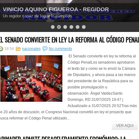
SCARLET BENZAN - REGIDORA 2016-2020
Es la regidora para este 2016-2020.
EL SENADO CONVIERTE EN LEY LA REFORMA AL CÓDIGO PENA
18:54
nacionales
No comments
El Senado convierte en ley la reforma al
Código PenalLos senadores aprobaron
el texto tal y como se lo envió la Cámara
de Diputados, y ahora pasa a las manos
del presidente de la República para su
posible promulgación u
observación Ángel ValdezSanto
Domingo, RD.31/07/2025 19:47 |
Actualizado a 31/07/2025 20:52Tras más
e 20 años de discusión, el Congreso Nacional convirtió en ley el proyecto que
usca reformar el Código Penal utilizado...
VER AQUI