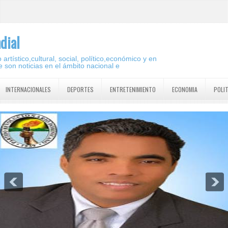
dial
artístico,cultural, social, político,económico y en
 son noticias en el ámbito nacional e
INTERNACIONALES
DEPORTES
ENTRETENIMIENTO
ECONOMIA
POLI