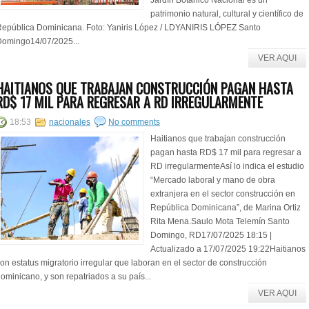
Jardín Botánico Nacional es un
patrimonio natural, cultural y científico de
epública Dominicana. Foto: Yaniris López / LDYANIRIS LÓPEZ Santo
Domingo14/07/2025...
VER AQUI
HAITIANOS QUE TRABAJAN CONSTRUCCIÓN PAGAN HASTA
RD$ 17 MIL PARA REGRESAR A RD IRREGULARMENTE
18:53
nacionales
No comments
Haitianos que trabajan construcción
pagan hasta RD$ 17 mil para regresar a
RD irregularmenteAsí lo indica el estudio
“Mercado laboral y mano de obra
extranjera en el sector construcción en
República Dominicana”, de Marina Ortiz
Rita Mena.Saulo Mota Telemín Santo
Domingo, RD17/07/2025 18:15 |
Actualizado a 17/07/2025 19:22Haitianos
on estatus migratorio irregular que laboran en el sector de construcción
ominicano, y son repatriados a su país...
VER AQUI