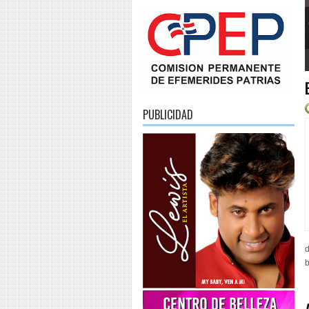
1
2
3
4
5
6
PUBLICIDAD
d
b