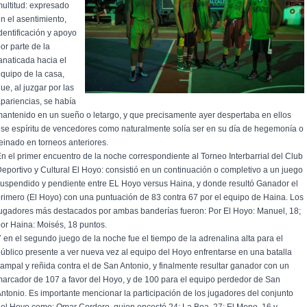
ultitud: expresado
n e
l asentimiento,
dentificación y apoyo
or parte de la
anaticada hacia el
quipo de la casa,
ue, al juzgar por las
pariencias, se había
antenido en un sueño o letargo, y que precisamente ayer despertaba en ellos
se espíritu de vencedores como naturalmente solía ser en su día de hegemonía o
einado en torneos anteriores.
n el primer encuentro de la noche correspondiente al Torneo Interbarrial del Club
eportivo y Cultural El Hoyo: consistió en un continuación o completivo a un juego
uspendido y pendiente entre EL Hoyo versus Haina, y donde resultó Ganador el
rimero (El Hoyo) con una puntuación de 83 contra 67 por el equipo de Haina. Los
ugadores más destacados por ambas banderías fueron: Por El Hoyo: Manuel, 18;
or Haina: Moisés, 18 puntos.
 en el segundo juego de la noche fue el tiempo de la adrenalina alta para el
úblico presente a ver nueva vez al equipo del Hoyo enfrentarse en una batalla
ampal y reñida contra el de San Antonio, y finalmente resultar ganador con un
arcador de 107 a favor del Hoyo, y de 100 para el equipo perdedor de San
ntonio. Es importante mencionar la participación de los jugadores del conjunto