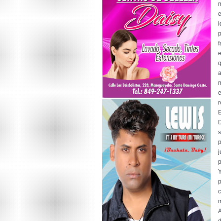
m
e
i
p
f
e
q
a
m
e
r
E
D
s
p
j
p
Y
p
c
m
A