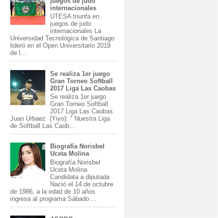
juegos de judo
internacionales
UTESA triunfa en
juegos de judo
internacionales La
Universidad Tecnológica de Santiago
lideró en el Open Universitario 2019
de l...
Se realiza 1er juego
Gran Torneo Softball
2017 Liga Las Caobas
Se realiza 1er juego
Gran Torneo Softball
2017 Liga Las Caobas
Juan Urbaez (Yiyo): " Nuestra Liga
de Softball Las Caob...
Biografía Norisbel
Uceta Molina
Biografía Norisbel
Uceta Molina
Candidata a diputada
Nació el 14 de octubre
de 1986, a la edad de 10 años
ingresa al programa Sábado ...