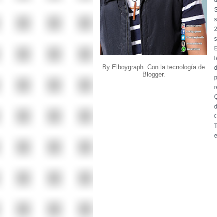
d
S
s
2
s
E
l
By Elboygraph. Con la tecnología de
d
Blogger
.
p
r
Q
d
C
T
e