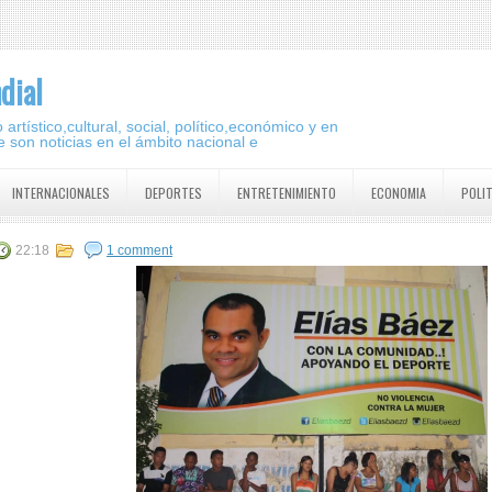
dial
artístico,cultural, social, político,económico y en
 son noticias en el ámbito nacional e
INTERNACIONALES
DEPORTES
ENTRETENIMIENTO
ECONOMIA
POLI
22:18
1 comment