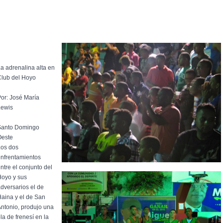
a adrenalina alta en
lub del Hoyo
or: José María
Lewis
Santo Domingo
Oeste
Los dos
nfrentamientos
ntre el conjunto del
oyo y sus
dversarios el de
aina y el de San
ntonio, produjo una
la de frenesí en la