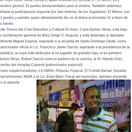
el Hoyo como: Omar Cordero, quien encestó 24; La Boa, 27; El Mono, 16 y
anders generó 33 puntos fundamentales para la victoria. También debemos
eñalar la participación especial por San Antonio, de los Jugadores: El Menor, con
1 puntos y wander quien atinadamente dio en la diana al encestar 31 a favor de
u bando.
ste Torneo del Club Deportivo y Cultural El Hoyo, Copa Quilvio Veras, está bajo
a coordinación general de Bley (Jorge V. Segura); y está dedicado al diputado
iferente Miguel Espinal, aspirante a la alcaldía de Santo Domingo Oeste; como
atrocinador oficial el Lic. Francisco Javier García, aspirante a la presidencia de la
epública; la copa está dedicada al ex jugador de grandes liga, el ex pelotero
uilvio Veras. Rafael García como el padrino de la cancha; al Dr. Alberto Díaz,
irector del Hospital Calventi (patrocinador especial).
omo copatrocinadores: LA OMSA, Pinturas Tropical, El Comité Barrial, Osvaldo
ransmisiones, MIZIK y el Lic. Elías Báez, Fiscal del municipio, siempre presente
n el deporte.