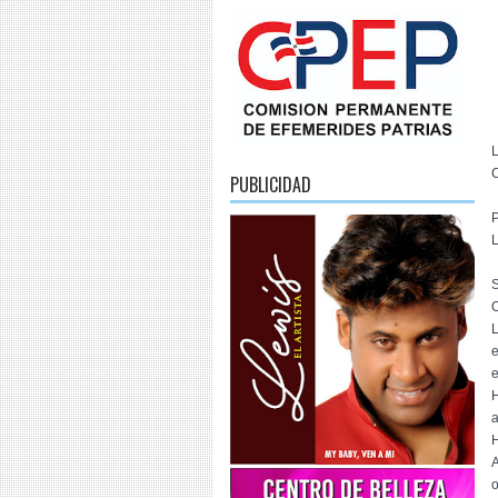
L
C
PUBLICIDAD
P
e
e
H
a
H
A
o