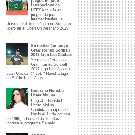
juegos de judo
internacionales
UTESA triunfa en
juegos de judo
internacionales La
Universidad Tecnológica de Santiago
lideró en el Open Universitario 2019
de l...
Se realiza 1er juego
Gran Torneo Softball
2017 Liga Las Caobas
Se realiza 1er juego
Gran Torneo Softball
2017 Liga Las Caobas
Juan Urbaez (Yiyo): " Nuestra Liga
de Softball Las Caob...
Biografía Norisbel
Uceta Molina
Biografía Norisbel
Uceta Molina
Candidata a diputada
Nació el 14 de octubre
de 1986, a la edad de 10 años
ingresa al programa Sábado ...