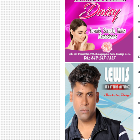
C
m
á
D
d
A
r
d
d