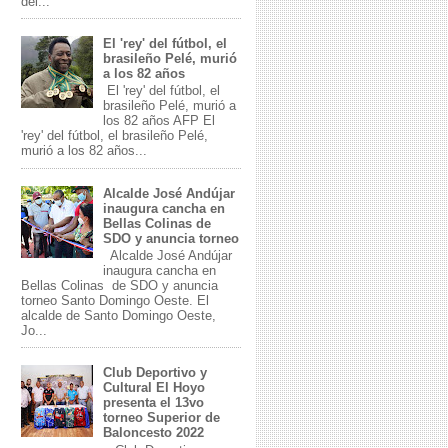
del...
El 'rey' del fútbol, el
brasileño Pelé, murió
a los 82 años
El 'rey' del fútbol, el
brasileño Pelé, murió a
los 82 años AFP El
'rey' del fútbol, el brasileño Pelé,
murió a los 82 años...
Alcalde José Andújar
inaugura cancha en
Bellas Colinas de
SDO y anuncia torneo
Alcalde José Andújar
inaugura cancha en
Bellas Colinas de SDO y anuncia
torneo Santo Domingo Oeste. El
alcalde de Santo Domingo Oeste,
Jo...
Club Deportivo y
Cultural El Hoyo
presenta el 13vo
torneo Superior de
Baloncesto 2022