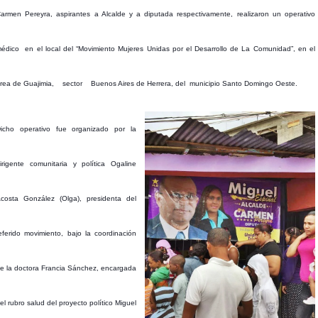
armen Pereyra, aspirantes a Alcalde y a diputada respectivamente, realizaron un operativo
édico en el local del “Movimiento Mujeres Unidas por el Desarrollo de La Comunidad”, en el
rea de Guajimia, sector Buenos Aires de Herrera, del municipio Santo Domingo Oeste.
icho operativo fue organizado por la
irigente comunitaria
y política Ogaline
costa González (Olga), presidenta del
eferido movimiento, bajo la coordinación
e la doctora Francia Sánchez, encargada
el rubro salud del proyecto político Miguel