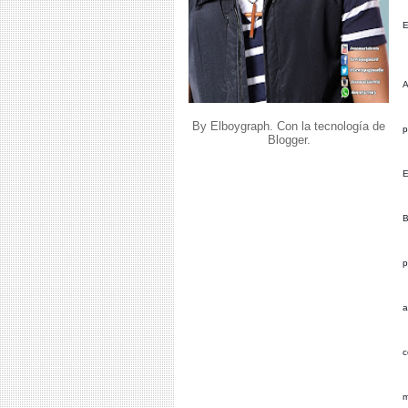
E
A
By Elboygraph. Con la tecnología de
p
Blogger
.
E
B
p
a
c
m