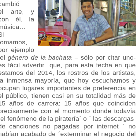
cambió
el arte, y
con él, la
música…
Si
tomamos,
por ejemplo
,el
género de la bachata
– sólo por citar uno-
es fácil advertir que, para esta fecha en que
estamos del 2014, los rostros de los artistas,
la inmensa mayoría, que hoy escuchamos y
ocupan lugares importantes de preferencia en
el público, tienen casi en su totalidad más de
15 años de carrera: 15 años que coinciden
precisamente con el momento donde todavía
´el fenómeno de la piratería´ o ´ las descargas
de canciones no pagadas por internet ´ no
habían acabado de ´exterminar el negocio del