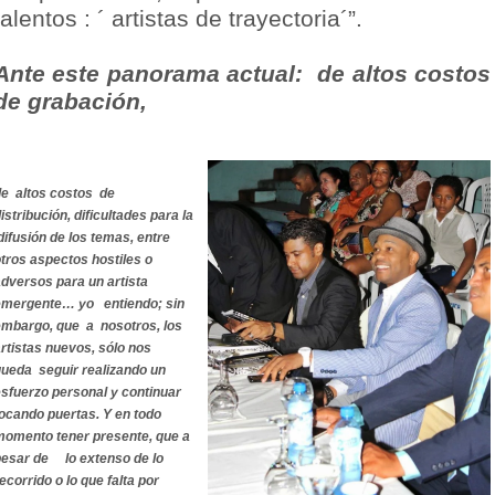
talentos : ´ artistas de trayectoria´”.
Ante este panorama actual: de altos costos
de grabación,
de altos costos de
istribución, dificultades para la
ifusión de los temas, entre
tros aspectos hostiles o
dversos para un artista
emergente… yo entiendo; sin
embargo, que a nosotros, los
rtistas nuevos, sólo nos
ueda seguir realizando un
sfuerzo personal y continuar
ocando puertas. Y en todo
momento tener presente, que a
pesar de lo extenso de lo
ecorrido o lo que falta por