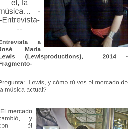
él, la
música… -
-Entrevista-
--
Entrevista a
José María
Lewis (Lewisproductions), 2014 -
Fragmento-
Pregunta: Lewis, y cómo tú ves el mercado de
la música actual?
“El mercado
cambió, y
con él