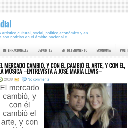
dial
artístico,cultural, social, político,económico y en
 son noticias en el ámbito nacional e
INTERNACIONALES
DEPORTES
ENTRETENIMIENTO
ECONOMIA
POLI
EL MERCADO CAMBIÓ, Y CON ÉL CAMBIÓ EL ARTE, Y CON ÉL,
LA MÚSICA --ENTREVISTA A JOSÉ MARÍA LEWIS--
20:38
No comments
El mercado
cambió, y
con él
cambió el
arte, y con