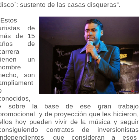
disco´: sustento de las casas disqueras”.
“Estos
artistas de
más de 15
años de
carrera
tienen un
nombre
hecho, son
ampliament
e
conocidos,
y sobre la base de ese gran trabajo
promocional y de proyección que les hicieron,
ellos hoy pueden vivir de la música y seguir
consiguiendo contratos de inversionistas
independientes, que consideran a esos