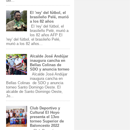
del...
El 'rey' del fútbol, el
brasileño Pelé, murió
a los 82 años
El 'rey' del fútbol, el
brasileño Pelé, murió a
los 82 años AFP El
'rey' del fútbol, el brasileño Pelé,
murió a los 82 años...
Alcalde José Andújar
inaugura cancha en
Bellas Colinas de
SDO y anuncia torneo
Alcalde José Andújar
inaugura cancha en
Bellas Colinas de SDO y anuncia
torneo Santo Domingo Oeste. El
alcalde de Santo Domingo Oeste,
Jo...
Club Deportivo y
Cultural El Hoyo
presenta el 13vo
torneo Superior de
Baloncesto 2022