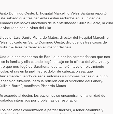
Santo Domingo Oeste. El hospital Marcelino Vélez Santana reportó
este sábado que tres pacientes están recluidos en la unidad de
cuidados intensivos afectados de la enfermedad Guillain–Barré, la cual
es vinculada con el virus del zika.
El doctor Luis Danilo Pichardo Matos, director del Hospital Marcelino
Vélez, ubicado en Santo Domingo Oeste, dijo que los tres casos de
Guillain –Barre pertenecen al interior del país.
“Una que nos mandaron de Baní, que por las características que nos
ice la familia y ella cuando llegó, encaja en la clínica del zika-virus y
otro que nos llegó de Barahona, que también tuvo enrojecimiento
cular, el ras en la piel, fiebre, dolor de cabeza, o sea, que
clínicamente cuando ve esos síntomas y síntomas piensa que pudo
haber sido zika-viris, pero la refieren con el síndrome del Landry-
Guillain-Barré”, manifestó Pichardo Matos.
De acuerdo al doctor, los pacientes se encuentran en la unidad de
cuidados intensivos por problemas de respiración.
“Los pacientes comenzaron a perder fuerzas, a tener calambre y