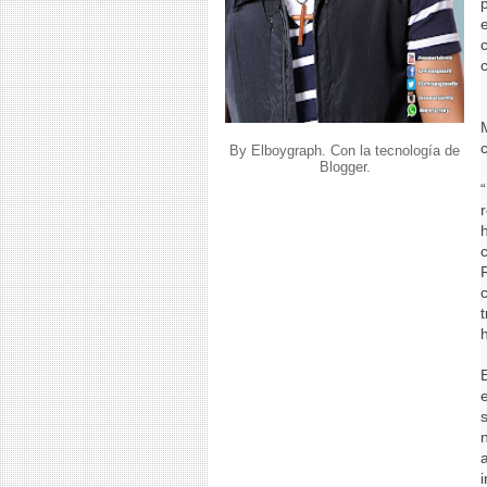
By Elboygraph. Con la tecnología de
Blogger
.
i