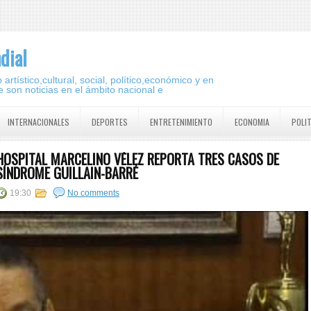
dial
artístico,cultural, social, político,económico y en
 son noticias en el ámbito nacional e
INTERNACIONALES
DEPORTES
ENTRETENIMIENTO
ECONOMIA
POLI
HOSPITAL MARCELINO VÉLEZ REPORTA TRES CASOS DE
SÍNDROME GUILLAIN-BARRÉ
19:30
No comments