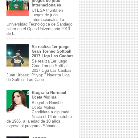
juegos de judo
internacionales
UTESA triunfa en
juegos de judo
internacionales La
Universidad Tecnológica de Santiago
lideró en el Open Universitario 2019
de l...
Se realiza 1er juego
Gran Torneo Softball
2017 Liga Las Caobas
Se realiza 1er juego
Gran Torneo Softball
2017 Liga Las Caobas
Juan Urbaez (Yiyo): " Nuestra Liga
de Softball Las Caob...
Biografía Norisbel
Uceta Molina
Biografía Norisbel
Uceta Molina
Candidata a diputada
Nació el 14 de octubre
de 1986, a la edad de 10 años
ingresa al programa Sábado ...