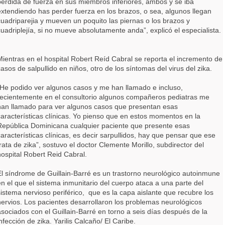
pérdida de fuerza en sus miembros inferiores, ambos y se iba
extendiendo has perder fuerza en los brazos, o sea, algunos llegan
cuadriparejia y mueven un poquito las piernas o los brazos y
cuadriplejía, si no mueve absolutamente anda”, explicó el especialista.
Mientras en el hospital Robert Reíd Cabral se reporta el incremento de
casos de salpullido en niños, otro de los síntomas del virus del zika.
“He podido ver algunos casos y me han llamado e incluso,
recientemente en el consultorio algunos compañeros pediatras me
han llamado para ver algunos casos que presentan esas
características clínicas. Yo pienso que en estos momentos en la
República Dominicana cualquier paciente que presente esas
características clínicas, es decir sarpullidos, hay que pensar que ese
trata de zika”, sostuvo el doctor Clemente Morillo, subdirector del
hospital Robert Reid Cabral.
El síndrome de Guillain-Barré es un trastorno neurológico autoinmune
en el que el sistema inmunitario del cuerpo ataca a una parte del
sistema nervioso periférico, que es la capa aislante que recubre los
nervios. Los pacientes desarrollaron los problemas neurológicos
asociados con el Guillain-Barré en torno a seis días después de la
nfección de zika. Yarilis Calcaño/ El Caribe.