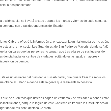
irectamente a las comunidades, para lo cual ampliará las jornadas de inclusión
ocial a dos por semana.
a acción social se llevará a cabo durante los martes y viernes de cada semana,
n conjunto con otras dependencias del Estado.
eney Cabrera ofreció la información al encabezar la quinta jornada de inclusión,
e este año, en el sector Los Guandules, de San Pedro de Macorís, donde señaló
ue la lógica es que las personas no tengan que trasladarse de sus lugares de
esidencia hacia los centros de ciudades, evitándoles así gastos mayores y
isposición de tiempo.
Este es un esfuerzo del presidente Luis Abinader, que quiere traer los servicios
ue ofrece el Estado a donde está la gente que realmente lo necesita.
s que no queremos que ustedes hagan un esfuerzo y se trasladen a donde están
as instituciones, porque la lógica de este Gobierno es traerles las instituciones al
ugar donde residen”, destacó Cabrera.