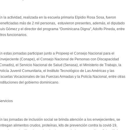
n la actividad, realizada en la escuela primaria Elpidio Rosa Sosa, fueron
eneficiadas más de 2 mil personas, estuvieron presentes, además, el diputado
uis Gómez y el director del programa “Dominicana Digna”, Adolfo Pineda, entre
tros funcionarios.
n estas jornadas participan junto a Propeep el Consejo Nacional para el
nvejeciente (Conape), el Consejo Nacional de Personas con Discapacidad
Conadis), el Servicio Nacional de Salud (Senasa), el Ministerio de Trabajo, la
olicía Juvenil Comunitaria, el Instituto Tecnológico de Las Américas y las
scuelas Vocacionales de las Fuerzas Armadas y la Policía Nacional, entre otras
nstituciones del gobierno dominicano.
ervicios
n las jornadas de inclusión social se brinda atención a los envejecientes, se
ntregan alimentos crudos, proteínas, kits de prevención contra la covid-19,