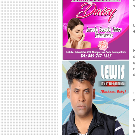
d
s
L
e
N
d
q
r
d
“
q
E
l
l