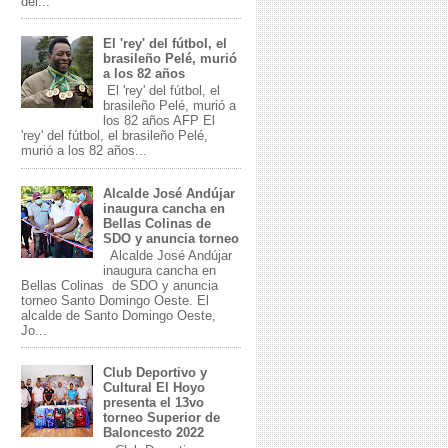
del...
El 'rey' del fútbol, el
brasileño Pelé, murió
a los 82 años
El 'rey' del fútbol, el
brasileño Pelé, murió a
los 82 años AFP El
'rey' del fútbol, el brasileño Pelé,
murió a los 82 años...
Alcalde José Andújar
inaugura cancha en
Bellas Colinas de
SDO y anuncia torneo
Alcalde José Andújar
inaugura cancha en
Bellas Colinas de SDO y anuncia
torneo Santo Domingo Oeste. El
alcalde de Santo Domingo Oeste,
Jo...
Club Deportivo y
Cultural El Hoyo
presenta el 13vo
torneo Superior de
Baloncesto 2022