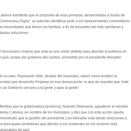
abrera manifestó que el propósito de esas jornadas, desarrolladas a través de
Dominicana Digna”, es además identificar junto a los representantes comunitarios
as necesidades que tienen las familias, a fin de buscarles las más oportunas y
ápidas soluciones.
l funcionario sostuvo que esta es una visión distinta para abordar la pobreza en
l país, propia del gobierno del cambio, prometido por el presidente Abinader.
e su lado, Raymundo Ortiz, alcalde del municipio, valoró como positivo la
ornada que desarrolla Propeep en esa demarcación, lo que da muestra que “este
s un Gobierno cercano a la gente y para la gente”.
ientras que la gobernadora provincial, Aracelis Villanueva, agradeció al ministro
eney Cabrera, en nombre de los munícipes, y dijo que con esta acción queda
emostrado que la gestión del presidente Luis Abinader está dando soluciones a
os principales problemas que afectan a los residentes en los sectores más
ulnerables de país.