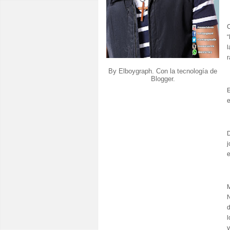
C
“
l
r
By Elboygraph. Con la tecnología de
Blogger
.
E
e
D
j
e
M
N
d
l
v