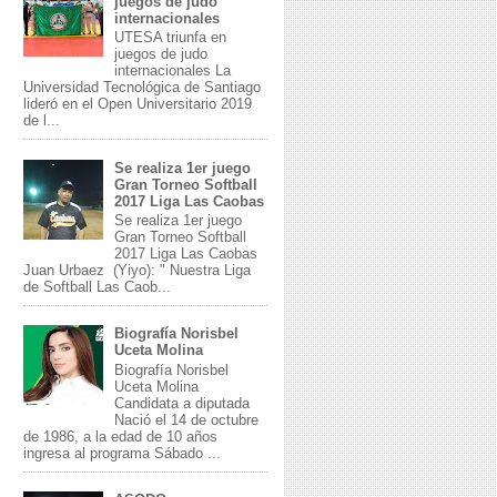
juegos de judo
internacionales
UTESA triunfa en
juegos de judo
internacionales La
Universidad Tecnológica de Santiago
lideró en el Open Universitario 2019
de l...
Se realiza 1er juego
Gran Torneo Softball
2017 Liga Las Caobas
Se realiza 1er juego
Gran Torneo Softball
2017 Liga Las Caobas
Juan Urbaez (Yiyo): " Nuestra Liga
de Softball Las Caob...
Biografía Norisbel
Uceta Molina
Biografía Norisbel
Uceta Molina
Candidata a diputada
Nació el 14 de octubre
de 1986, a la edad de 10 años
ingresa al programa Sábado ...