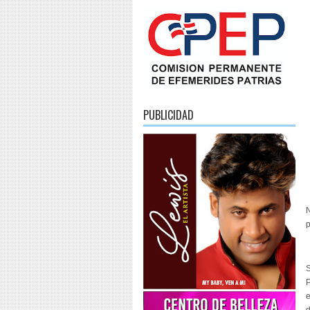
PUBLICIDAD
N
S
P
e