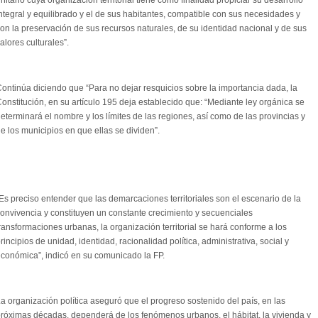
nitario cuya organización territorial tiene como finalidad propiciar su desarrollo
ntegral y equilibrado y el de sus habitantes, compatible con sus necesidades y
on la preservación de sus recursos naturales, de su identidad nacional y de sus
alores culturales”.
ontinúa diciendo que “Para no dejar resquicios sobre la importancia dada, la
onstitución, en su artículo 195 deja establecido que: “Mediante ley orgánica se
eterminará el nombre y los límites de las regiones, así como de las provincias y
e los municipios en que ellas se dividen”.
Es preciso entender que las demarcaciones territoriales son el escenario de la
onvivencia y constituyen un constante crecimiento y secuenciales
ransformaciones urbanas, la organización territorial se hará conforme a los
rincipios de unidad, identidad, racionalidad política, administrativa, social y
conómica”, indicó en su comunicado la FP.
a organización política aseguró que el progreso sostenido del país, en las
róximas décadas, dependerá de los fenómenos urbanos, el hábitat, la vivienda y