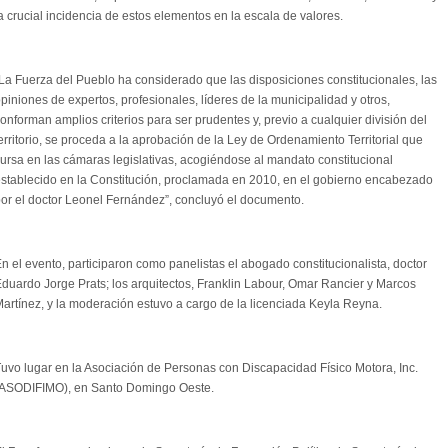
a crucial incidencia de estos elementos en la escala de valores.
La Fuerza del Pueblo ha considerado que las disposiciones constitucionales, las
piniones de expertos, profesionales, líderes de la municipalidad y otros,
onforman amplios criterios para ser prudentes y, previo a cualquier división del
erritorio, se proceda a la aprobación de la Ley de Ordenamiento Territorial que
ursa en las cámaras legislativas, acogiéndose al mandato constitucional
stablecido en la Constitución, proclamada en 2010, en el gobierno encabezado
or el doctor Leonel Fernández”, concluyó el documento.
n el evento, participaron como panelistas el abogado constitucionalista, doctor
duardo Jorge Prats; los arquitectos, Franklin Labour, Omar Rancier y Marcos
artínez, y la moderación estuvo a cargo de la licenciada Keyla Reyna.
uvo lugar en la Asociación de Personas con Discapacidad Físico Motora, Inc.
(ASODIFIMO), en Santo Domingo Oeste.