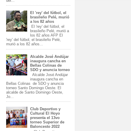
del...
El 'rey' del fútbol, el
brasileño Pelé, murió
a los 82 años
El 'rey' del fútbol, el
brasileño Pelé, murió a
los 82 años AFP El
'rey' del fútbol, el brasileño Pelé,
murió a los 82 años...
Alcalde José Andújar
inaugura cancha en
Bellas Colinas de
SDO y anuncia torneo
Alcalde José Andújar
inaugura cancha en
Bellas Colinas de SDO y anuncia
torneo Santo Domingo Oeste. El
alcalde de Santo Domingo Oeste,
Jo...
Club Deportivo y
Cultural El Hoyo
presenta el 13vo
torneo Superior de
Baloncesto 2022