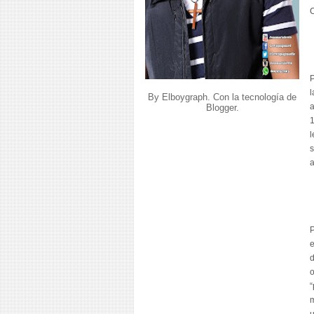
C
P
l
By Elboygraph. Con la tecnología de
a
Blogger
.
1
l
s
a
P
e
d
o
“
m