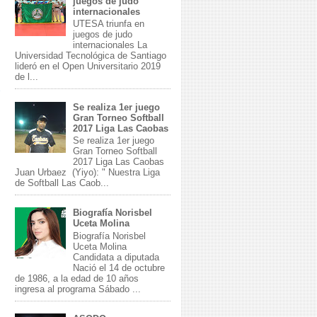
juegos de judo
internacionales
UTESA triunfa en
juegos de judo
internacionales La
Universidad Tecnológica de Santiago
lideró en el Open Universitario 2019
de l...
Se realiza 1er juego
Gran Torneo Softball
2017 Liga Las Caobas
Se realiza 1er juego
Gran Torneo Softball
2017 Liga Las Caobas
Juan Urbaez (Yiyo): " Nuestra Liga
de Softball Las Caob...
Biografía Norisbel
Uceta Molina
Biografía Norisbel
Uceta Molina
Candidata a diputada
Nació el 14 de octubre
de 1986, a la edad de 10 años
ingresa al programa Sábado ...