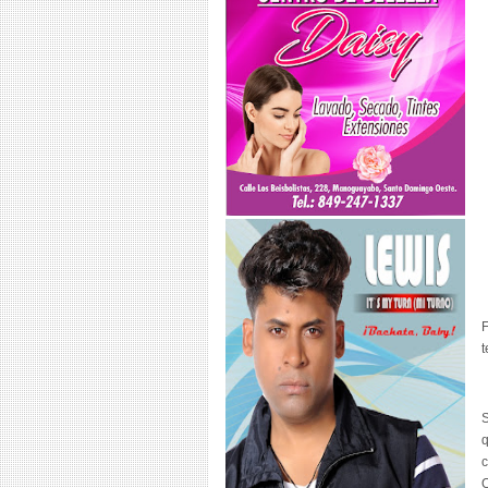
F
t
S
q
c
O