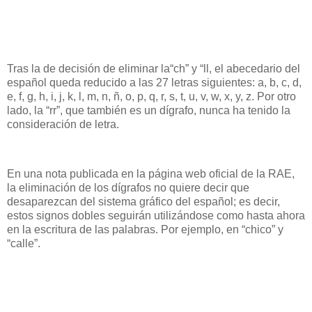
Tras la de decisión de eliminar la“ch” y “ll, el abecedario del
español queda reducido a las 27 letras siguientes: a, b, c, d,
e, f, g, h, i, j, k, l, m, n, ñ, o, p, q, r, s, t, u, v, w, x, y, z. Por otro
lado, la “rr”, que también es un dígrafo, nunca ha tenido la
consideración de letra.
En una nota publicada en la página web oficial de la RAE,
la eliminación de los dígrafos no quiere decir que
desaparezcan del sistema gráfico del español; es decir,
estos signos dobles seguirán utilizándose como hasta ahora
en la escritura de las palabras. Por ejemplo, en “chico” y
“calle”.