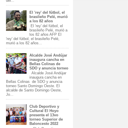
del...
El 'rey' del fútbol, el
brasileño Pelé, murió
a los 82 años
El 'rey' del fútbol, el
brasileño Pelé, murió a
los 82 años AFP El
'rey' del fútbol, el brasileño Pelé,
murió a los 82 años...
Alcalde José Andújar
inaugura cancha en
Bellas Colinas de
SDO y anuncia torneo
Alcalde José Andújar
inaugura cancha en
Bellas Colinas de SDO y anuncia
torneo Santo Domingo Oeste. El
alcalde de Santo Domingo Oeste,
Jo...
Club Deportivo y
Cultural El Hoyo
presenta el 13vo
torneo Superior de
Baloncesto 2022