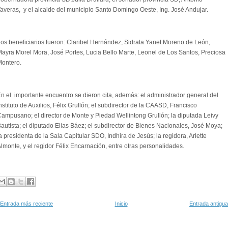
averas, y el alcalde del municipio Santo Domingo Oeste, Ing. José Andujar.
os beneficiarios fueron: Claribel Hernández, Sidrata Yanet Moreno de León,
ayra Morel Mora, José Portes, Lucia Bello Marte, Leonel de Los Santos, Preciosa
ontero.
n el importante encuentro se dieron cita, además: el administrador general del
nstituto de Auxilios, Félix Grullón; el subdirector de la CAASD, Francisco
ampusano; el director de Monte y Piedad Wellintong Grullón; la diputada Leivy
autista; el diputado Elias Báez; el subdirector de Bienes Nacionales, José Moya;
a presidenta de la Sala Capitular SDO, Indhira de Jesús; la regidora, Arlette
lmonte, y el regidor Félix Encarnación, entre otras personalidades.
Entrada más reciente
Inicio
Entrada antigua