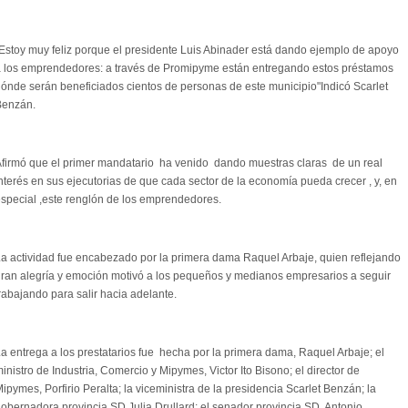
Estoy muy feliz porque el presidente Luis Abinader está dando ejemplo de apoyo
 los emprendedores: a través de Promipyme están entregando estos préstamos
ónde serán beneficiados cientos de personas de este municipio"Indicó Scarlet
Benzán.
firmó que el primer mandatario ha venido dando muestras claras de un real
nterés en sus ejecutorias de que cada sector de la economía pueda crecer , y, en
special ,este renglón de los emprendedores.
a actividad fue encabezado por la primera dama Raquel Arbaje, quien reflejando
ran alegría y emoción motivó a los pequeños y medianos empresarios a seguir
rabajando para salir hacia adelante.
a entrega a los prestatarios fue hecha por la primera dama, Raquel Arbaje; el
inistro de Industria, Comercio y Mipymes, Victor Ito Bisono; el director de
ipymes, Porfirio Peralta; la viceministra de la presidencia Scarlet Benzán; la
obernadora provincia SD,Julia Drullard; el senador provincia SD, Antonio