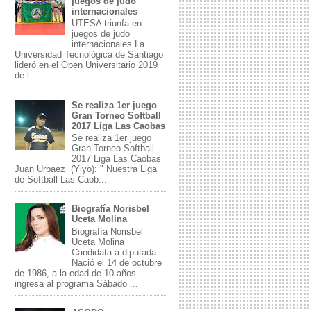
juegos de judo
internacionales
UTESA triunfa en
juegos de judo
internacionales La
Universidad Tecnológica de Santiago
lideró en el Open Universitario 2019
de l...
Se realiza 1er juego
Gran Torneo Softball
2017 Liga Las Caobas
Se realiza 1er juego
Gran Torneo Softball
2017 Liga Las Caobas
Juan Urbaez (Yiyo): " Nuestra Liga
de Softball Las Caob...
Biografía Norisbel
Uceta Molina
Biografía Norisbel
Uceta Molina
Candidata a diputada
Nació el 14 de octubre
de 1986, a la edad de 10 años
ingresa al programa Sábado ...