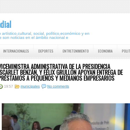
dial
artístico,cultural, social, político,económico y en
 son noticias en el ámbito nacional e
INTERNACIONALES
DEPORTES
ENTRETENIMIENTO
ECONOMIA
POLI
VICEMINISTRA ADMINISTRATIVA DE LA PRESIDENCIA
,SCARLET BENZÁN, Y FÉLIX GRULLÓN APOYAN ENTREGA DE
PRÉSTAMOS A PEQUEÑOS Y MEDIANOS EMPRESARIOS
19:57
municipales
No comments