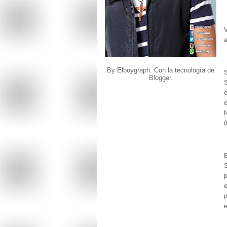
V
By Elboygraph. Con la tecnología de
S
Blogger
.
S
e
e
N
(
E
S
p
e
p