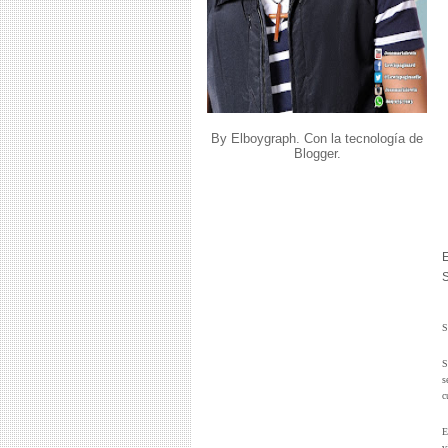
By Elboygraph. Con la tecnología de
Blogger
.
E
S
S
s
c
E
v