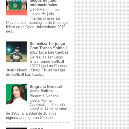
juegos de judo
internacionales
UTESA triunfa en
juegos de judo
internacionales La
Universidad Tecnológica de Santiago
lideró en el Open Universitario 2019
de l...
Se realiza 1er juego
Gran Torneo Softball
2017 Liga Las Caobas
Se realiza 1er juego
Gran Torneo Softball
2017 Liga Las Caobas
Juan Urbaez (Yiyo): " Nuestra Liga
de Softball Las Caob...
Biografía Norisbel
Uceta Molina
Biografía Norisbel
Uceta Molina
Candidata a diputada
Nació el 14 de octubre
de 1986, a la edad de 10 años
ingresa al programa Sábado ...