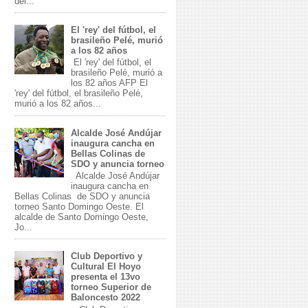
del...
El 'rey' del fútbol, el
brasileño Pelé, murió
a los 82 años
El 'rey' del fútbol, el
brasileño Pelé, murió a
los 82 años AFP El
'rey' del fútbol, el brasileño Pelé,
murió a los 82 años...
Alcalde José Andújar
inaugura cancha en
Bellas Colinas de
SDO y anuncia torneo
Alcalde José Andújar
inaugura cancha en
Bellas Colinas de SDO y anuncia
torneo Santo Domingo Oeste. El
alcalde de Santo Domingo Oeste,
Jo...
Club Deportivo y
Cultural El Hoyo
presenta el 13vo
torneo Superior de
Baloncesto 2022