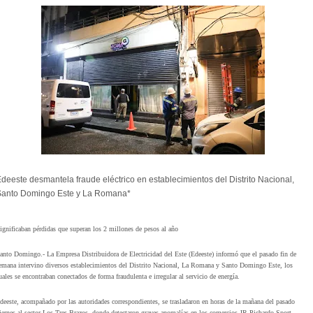
deeste desmantela fraude eléctrico en establecimientos del Distrito Nacional,
Santo Domingo Este y La Romana*
ignificaban pérdidas que superan los 2 millones de pesos al año
anto Domingo.- La Empresa Distribuidora de Electricidad del Este (Edeeste) informó que el pasado fin de
emana intervino diversos establecimientos del Distrito Nacional, La Romana y Santo Domingo Este, los
uales se encontraban conectados de forma fraudulenta e irregular al servicio de energía.
deeste, acompañado por las autoridades correspondientes, se trasladaron en horas de la mañana del pasado
iernes al sector Los Tres Brazos, donde detectaron graves anomalías en los comercios JR Pichardo Sport,