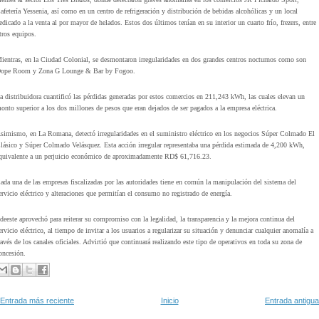
afetería Yessenia, así como en un centro de refrigeración y distribución de bebidas alcohólicas y un local
edicado a la venta al por mayor de helados. Estos dos últimos tenían en su interior un cuarto frío, frezers, entre
tros equipos.
ientras, en la Ciudad Colonial, se desmontaron irregularidades en dos grandes centros nocturnos como son
ope Room y Zona G Lounge & Bar by Fogoo.
a distribuidora cuantificó las pérdidas generadas por estos comercios en 211,243 kWh, las cuales elevan un
onto superior a los dos millones de pesos que eran dejados de ser pagados a la empresa eléctrica.
simismo, en La Romana, detectó irregularidades en el suministro eléctrico en los negocios Súper Colmado El
lásico y Súper Colmado Velásquez. Esta acción irregular representaba una pérdida estimada de 4,200 kWh,
quivalente a un perjuicio económico de aproximadamente RD$ 61,716.23.
ada una de las empresas fiscalizadas por las autoridades tiene en común la manipulación del sistema del
ervicio eléctrico y alteraciones que permitían el consumo no registrado de energía.
deeste aprovechó para reiterar su compromiso con la legalidad, la transparencia y la mejora continua del
ervicio eléctrico, al tiempo de invitar a los usuarios a regularizar su situación y denunciar cualquier anomalía a
ravés de los canales oficiales. Advirtió que continuará realizando este tipo de operativos en toda su zona de
oncesión.
Entrada más reciente
Inicio
Entrada antigua