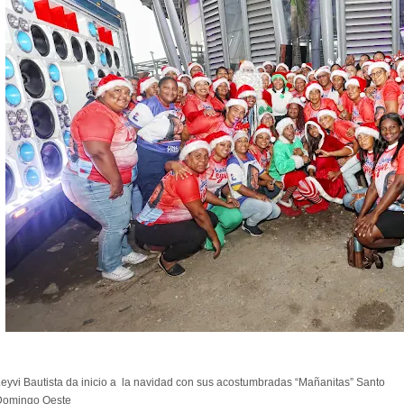
eyvi Bautista da inicio a la navidad con sus acostumbradas “Mañanitas” Santo
Domingo Oeste