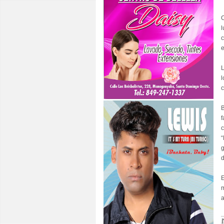
C
l
c
e
L
l
c
B
f
“
g
d
E
m
a