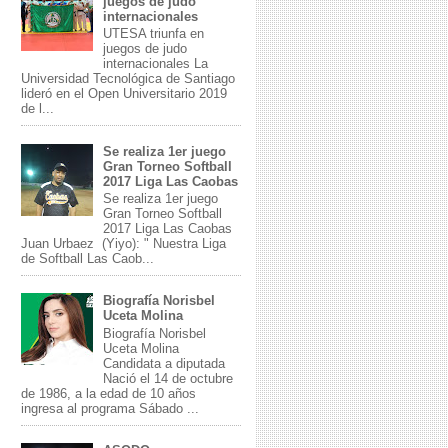
juegos de judo
internacionales
UTESA triunfa en
juegos de judo
internacionales La
Universidad Tecnológica de Santiago
lideró en el Open Universitario 2019
de l...
Se realiza 1er juego
Gran Torneo Softball
2017 Liga Las Caobas
Se realiza 1er juego
Gran Torneo Softball
2017 Liga Las Caobas
Juan Urbaez (Yiyo): " Nuestra Liga
de Softball Las Caob...
Biografía Norisbel
Uceta Molina
Biografía Norisbel
Uceta Molina
Candidata a diputada
Nació el 14 de octubre
de 1986, a la edad de 10 años
ingresa al programa Sábado ...