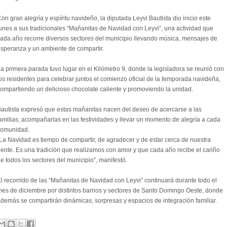
on gran alegría y espíritu navideño, la diputada Leyvi Bautista dio inicio este
unes a sus tradicionales “Mañanitas de Navidad con Leyvi”, una actividad que
ada año recorre diversos sectores del municipio llevando música, mensajes de
speranza y un ambiente de compartir.
a primera parada tuvo lugar en el Kilómetro 9, donde la legisladora se reunió con
os residentes para celebrar juntos el comienzo oficial de la temporada navideña,
ompartiendo un delicioso chocolate caliente y promoviendo la unidad.
autista expresó que estas mañanitas nacen del deseo de acercarse a las
amilias, acompañarlas en las festividades y llevar un momento de alegría a cada
comunidad.
La Navidad es tiempo de compartir, de agradecer y de estar cerca de nuestra
ente. Es una tradición que realizamos con amor y que cada año recibe el cariño
e todos los sectores del municipio”, manifestó.
l recorrido de las “Mañanitas de Navidad con Leyvi” continuará durante todo el
es de diciembre por distintos barrios y sectores de Santo Domingo Oeste, donde
demás se compartirán dinámicas, sorpresas y espacios de integración familiar.