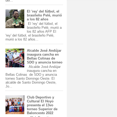
del...
El 'rey' del fútbol, el
brasileño Pelé, murió
a los 82 años
El 'rey' del fútbol, el
brasileño Pelé, murió a
los 82 años AFP El
'rey' del fútbol, el brasileño Pelé,
murió a los 82 años...
Alcalde José Andújar
inaugura cancha en
Bellas Colinas de
SDO y anuncia torneo
Alcalde José Andújar
inaugura cancha en
Bellas Colinas de SDO y anuncia
torneo Santo Domingo Oeste. El
alcalde de Santo Domingo Oeste,
Jo...
Club Deportivo y
Cultural El Hoyo
presenta el 13vo
torneo Superior de
Baloncesto 2022