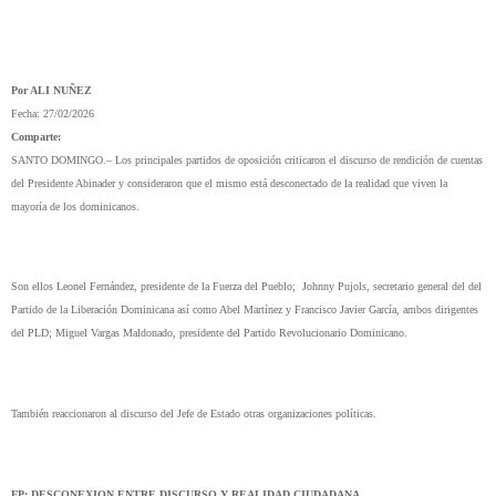
Por ALI NUÑEZ
Fecha: 27/02/2026
Comparte:
SANTO DOMINGO.– Los principales partidos de oposición criticaron el discurso de rendición de cuentas
del Presidente Abinader y consideraron que el mismo está desconectado de la realidad que viven la
mayoría de los dominicanos.
Son ellos Leonel Fernández, presidente de la Fuerza del Pueblo; Johnny Pujols, secretario general del del
Partido de la Liberación Dominicana así como Abel Martínez y Francisco Javier García, ambos dirigentes
del PLD; Miguel Vargas Maldonado, presidente del Partido Revolucionario Dominicano.
También reaccionaron al discurso del Jefe de Estado otras organizaciones políticas.
FP: DESCONEXION ENTRE DISCURSO Y REALIDAD CIUDADANA