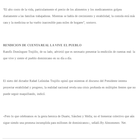
“El alto costo de la vida, particularmente el precio de los alimentos y los medicamentos golpea
diariamente a las familias trabajadoras. Mientras se habla de crecimiento y estabilidad, la comida está más
cara y la medicina se ha vuelto inaccesible para miles de hogares”, sostuvo.
RENDICION DE CUENTA REAL LA VIVE EL PUEBLO
Ramfís Domínguez Trujillo, de su lado, advirtió que es necesario presentar la rendición de cuentas real: la
que vive y siente el pueblo dominicano en su día a día.
El nieto del dictador Rafael Leónidas Trujillo opinó que mientras el discurso del Presidente intenta
proyectar estabilidad y progreso, la realidad nacional revela una crisis profunda en múltiples frentes que no
puede seguir maquillando, indicó.
«Pero lo que celebramos es la gesta heroica de Duarte, Sánchez y Mella; no el bienestar colectivo que aún
sigue siendo una promesa incumplida para millones de dominicanos», señaló.By Almomenro. Net.