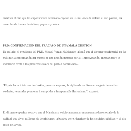
También afirmó que las exportaciones de banano cayeron en 64 millones de dólares el año pasado, así
como las de tomate, hortalizas, pepinos y azúcar.
PRD: CONFIRMACION DEL FRACASO DE UNA MALA GESTION
De su lado, el presidente del PRD, Miguel Vargas Maldonado, afirmó que el discurso presidencial no fue
más que la confirmación del fracaso de una gestión marcada por la «improvisación, incapacidad y la
indolencia frente a los problemas reales del pueblo dominicano».
“El país ha recibido con desilusión, pero sin sorpresa, la réplica de un discurso cargado de medias
verdades, retomadas promesas incumplidas e irresponsable ilusionismo”, expresó.
El dirigente opositor sostuvo que el Mandatario volvió a presentar un panorama desconectado de la
realidad que viven millones de dominicanos, afectados por el deterioro de los servicios públicos y el alto
costo de la vida.