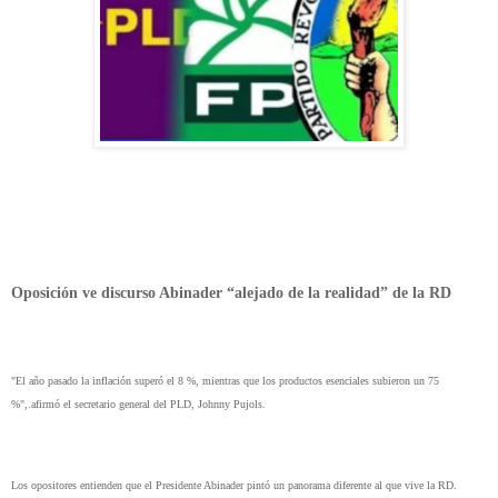
Oposición ve discurso Abinader “alejado de la realidad” de la RD
"El año pasado la inflación superó el 8 %, mientras que los productos esenciales subieron un 75
%",.afirmó el secretario general del PLD, Johnny Pujols.
Los opositores entienden que el Presidente Abinader pintó un panorama diferente al que vive la RD.