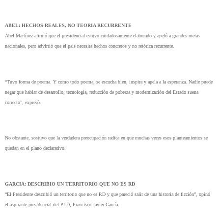
ABEL: HECHOS REALES, NO TEORIA RECURRENTE
Abel Martínez afirmó que el presidencial estuvo cuidadosamente elaborado y apeló a grandes metas
nacionales, pero advirtió que el país necesita hechos concretos y no retórica recurrente.
“Tuvo forma de poema. Y como todo poema, se escucha bien, inspira y apela a la esperanza. Nadie puede
negar que hablar de desarrollo, tecnología, reducción de pobreza y modernización del Estado suena
correcto”, expresó.
No obstante, sostuvo que la verdadera preocupación radica en que muchas veces esos planteamientos se
quedan en el plano declarativo.
GARCIA: DESCRIBIO UN TERRITORIO QUE NO ES RD
“El Presidente describió un territorio que no es RD y que pareció salir de una historia de ficción”, opinó
el aspirante presidencial del PLD, Francisco Javier García.