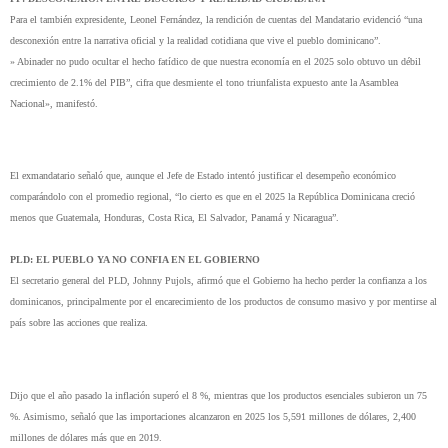
Para el también expresidente, Leonel Fernández, la rendición de cuentas del Mandatario evidenció “una
desconexión entre la narrativa oficial y la realidad cotidiana que vive el pueblo dominicano”.
» Abinader no pudo ocultar el hecho fatídico de que nuestra economía en el 2025 solo obtuvo un débil
crecimiento de 2.1% del PIB”, cifra que desmiente el tono triunfalista expuesto ante la Asamblea
Nacional», manifestó.
El exmandatario señaló que, aunque el Jefe de Estado intentó justificar el desempeño económico
comparándolo con el promedio regional, “lo cierto es que en el 2025 la República Dominicana creció
menos que Guatemala, Honduras, Costa Rica, El Salvador, Panamá y Nicaragua”.
PLD: EL PUEBLO YA NO CONFIA EN EL GOBIERNO
El secretario general del PLD, Johnny Pujols, afirmó que el Gobierno ha hecho perder la confianza a los
dominicanos, principalmente por el encarecimiento de los productos de consumo masivo y por mentirse al
país sobre las acciones que realiza.
Dijo que el año pasado la inflación superó el 8 %, mientras que los productos esenciales subieron un 75
%. Asimismo, señaló que las importaciones alcanzaron en 2025 los 5,591 millones de dólares, 2,400
millones de dólares más que en 2019.