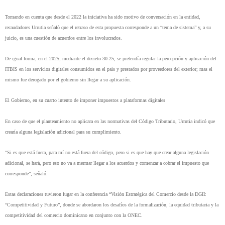
Tomando en cuenta que desde el 2022 la iniciativa ha sido motivo de conversación en la entidad, 
recaudadores Urrutia señaló que el retraso de esta propuesta corresponde a un “tema de sistema” y, a su 
juicio, es una cuestión de acuerdos entre los involucrados.
De igual forma, en el 2025, mediante el decreto 30-25, se pretendía regular la percepción y aplicación del 
ITBIS en los servicios digitales consumidos en el país y prestados por proveedores del exterior; mas el 
mismo fue derogado por el gobierno sin llegar a su aplicación.
El Gobierno, en su cuarto intento de imponer impuestos a plataformas digitales
En caso de que el planteamiento no aplicara en las normativas del Código Tributario, Urrutia indicó que 
crearía alguna legislación adicional para su cumplimiento.
“Si es que está fuera, para mí no está fuera del código, pero si es que hay que crear alguna legislación 
adicional, se hará, pero eso no va a mermar llegar a los acuerdos y comenzar a cobrar el impuesto que 
corresponde”, señaló.
Estas declaraciones tuvieron lugar en la conferencia “Visión Estratégica del Comercio desde la DGII: 
“Competitividad y Futuro”, donde se abordaron los desafíos de la formalización, la equidad tributaria y la 
competitividad del comercio dominicano en conjunto con la ONEC.