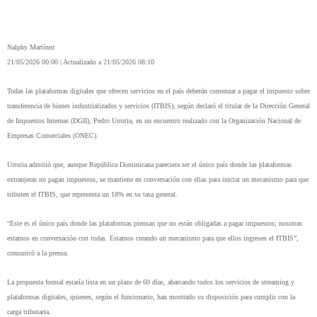
Nalphy Martínez
21/05/2026 00:00 | Actualizado a 21/05/2026 08:10
Todas las plataformas digitales que ofrecen servicios en el país deberán comenzar a pagar el impuesto sobre 
transferencia de bienes industrializados y servicios (ITBIS), según declaró el titular de la Dirección General 
de Impuestos Internas (DGII), Pedro Urrutia, en un encuentro realizado con la Organización Nacional de 
Empresas Comerciales (ONEC).
Urrutia admitió que, aunque República Dominicana pareciera ser el único país donde las plataformas 
extranjeras no pagan impuestos, se mantiene en conversación con ellas para iniciar un mecanismo para que 
tributen el ITBIS, que representa un 18% en su tasa general.
“Este es el único país donde las plataformas piensan que no están obligadas a pagar impuestos; nosotras 
estamos en conversación con todas. Estamos creando un mecanismo para que ellos ingresen el ITBIS”, 
comunicó a la prensa.
La propuesta formal estaría lista en un plazo de 60 días, abarcando todos los servicios de streaming y 
plataformas digitales, quienes, según el funcionario, han mostrado su disposición para cumplir con la 
carga tributaria.