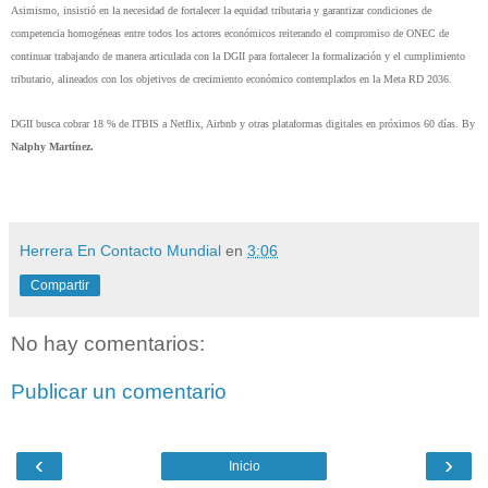
Asimismo, insistió en la necesidad de fortalecer la equidad tributaria y garantizar condiciones de 
competencia homogéneas entre todos los actores económicos reiterando el compromiso de ONEC de 
continuar trabajando de manera articulada con la DGII para fortalecer la formalización y el cumplimiento 
tributario, alineados con los objetivos de crecimiento económico contemplados en la Meta RD 2036.
DGII busca cobrar 18 % de ITBIS a Netflix, Airbnb y otras plataformas digitales en próximos 60 días. By 
Nalphy Martínez. 
Herrera En Contacto Mundial
en
3:06
Compartir
No hay comentarios:
Publicar un comentario
‹
›
Inicio