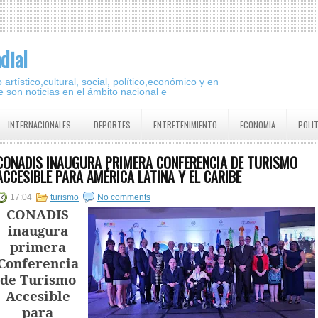
dial
artístico,cultural, social, político,económico y en
 son noticias en el ámbito nacional e
INTERNACIONALES
DEPORTES
ENTRETENIMIENTO
ECONOMIA
POLI
CONADIS INAUGURA PRIMERA CONFERENCIA DE TURISMO
ACCESIBLE PARA AMÉRICA LATINA Y EL CARIBE
17:04
turismo
No comments
CONADIS
inaugura
primera
Conferencia
de Turismo
Accesible
para