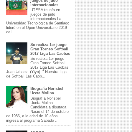
juegos de judo
internacionales
UTESA triunfa en
juegos de judo
internacionales La
Universidad Tecnológica de Santiago
lideró en el Open Universitario 2019
de l...
Se realiza 1er juego
Gran Torneo Softball
2017 Liga Las Caobas
Se realiza 1er juego
Gran Torneo Softball
2017 Liga Las Caobas
Juan Urbaez (Yiyo): " Nuestra Liga
de Softball Las Caob...
Biografía Norisbel
Uceta Molina
Biografía Norisbel
Uceta Molina
Candidata a diputada
Nació el 14 de octubre
de 1986, a la edad de 10 años
ingresa al programa Sábado ...