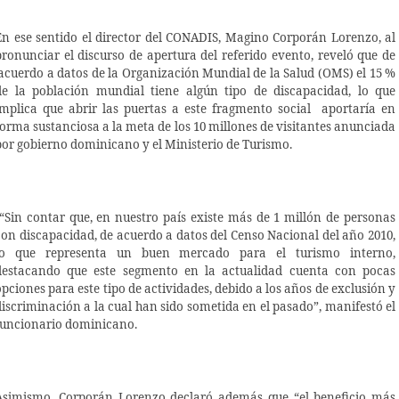
En ese sentido el director del CONADIS, Magino Corporán Lorenzo, al
pronunciar el discurso de apertura del referido evento, reveló que de
acuerdo a datos de la Organización Mundial de la Salud (OMS) el 15 %
de la población mundial tiene algún tipo de discapacidad, lo que
implica que abrir las puertas a este fragmento social aportaría en
forma sustanciosa a la meta de los 10 millones de visitantes anunciada
por gobierno dominicano y el Ministerio de Turismo.
“Sin contar que, en nuestro país existe más de 1 millón de personas
con discapacidad, de acuerdo a datos del Censo Nacional del año 2010,
lo que representa un buen mercado para el turismo interno,
destacando que este segmento en la actualidad cuenta con pocas
opciones para este tipo de actividades, debido a los años de exclusión y
discriminación a la cual han sido sometida en el pasado”, manifestó el
funcionario dominicano.
Asimismo, Corporán Lorenzo declaró además que “el beneficio más