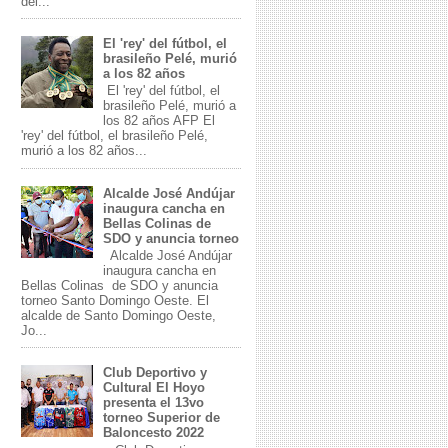
del...
El 'rey' del fútbol, el
brasileño Pelé, murió
a los 82 años
El 'rey' del fútbol, el
brasileño Pelé, murió a
los 82 años AFP El
'rey' del fútbol, el brasileño Pelé,
murió a los 82 años...
Alcalde José Andújar
inaugura cancha en
Bellas Colinas de
SDO y anuncia torneo
Alcalde José Andújar
inaugura cancha en
Bellas Colinas de SDO y anuncia
torneo Santo Domingo Oeste. El
alcalde de Santo Domingo Oeste,
Jo...
Club Deportivo y
Cultural El Hoyo
presenta el 13vo
torneo Superior de
Baloncesto 2022