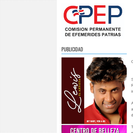
PUBLICIDAD
C
S
R
i
A
a
d
T