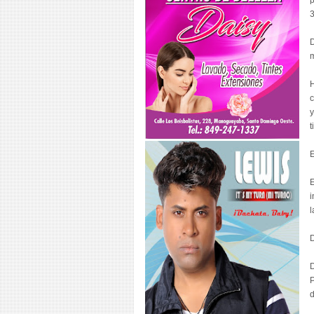
p
3
D
m
H
c
y
t
E
E
i
l
D
D
P
d