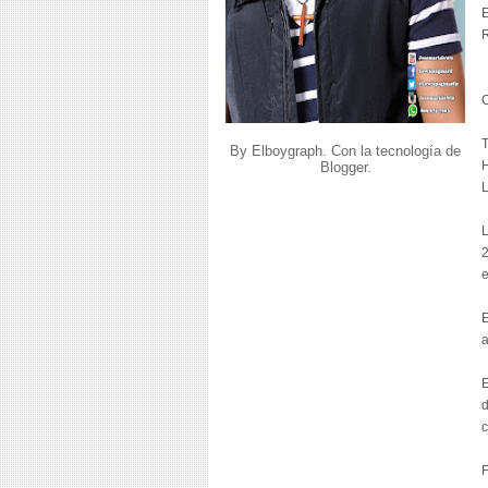
E
R
C
T
By Elboygraph. Con la tecnología de
H
Blogger
.
L
L
2
e
E
a
E
d
c
F