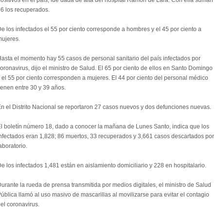
ositivos en el país, fue dada de alta del hospital Ramón de Lara. Con ella suman
6 los recuperados.
e los infectados el 55 por ciento corresponde a hombres y el 45 por ciento a
ujeres.
asta el momento hay 55 casos de personal sanitario del país infectados por
oronavirus, dijo el ministro de Salud. El 65 por ciento de ellos en Santo Domingo
 el 55 por ciento corresponden a mujeres. El 44 por ciento del personal médico
ienen entre 30 y 39 años.
n el Distrito Nacional se reportaron 27 casos nuevos y dos defunciones nuevas.
l boletín número 18, dado a conocer la mañana de Lunes Santo, indica que los
nfectados eran 1,828; 86 muertos, 33 recuperados y 3,661 casos descartados por
aboratorio.
e los infectados 1,481 están en aislamiento domiciliario y 228 en hospitalario.
urante la rueda de prensa transmitida por medios digitales, el ministro de Salud
ública llamó al uso masivo de mascarillas al movilizarse para evitar el contagio
el coronavirus.