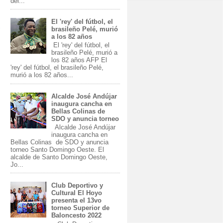
del...
El 'rey' del fútbol, el
brasileño Pelé, murió
a los 82 años
El 'rey' del fútbol, el
brasileño Pelé, murió a
los 82 años AFP El
'rey' del fútbol, el brasileño Pelé,
murió a los 82 años...
Alcalde José Andújar
inaugura cancha en
Bellas Colinas de
SDO y anuncia torneo
Alcalde José Andújar
inaugura cancha en
Bellas Colinas de SDO y anuncia
torneo Santo Domingo Oeste. El
alcalde de Santo Domingo Oeste,
Jo...
Club Deportivo y
Cultural El Hoyo
presenta el 13vo
torneo Superior de
Baloncesto 2022