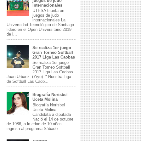
juegos de judo
internacionales
UTESA triunfa en
juegos de judo
internacionales La
Universidad Tecnológica de Santiago
lideró en el Open Universitario 2019
de l...
Se realiza 1er juego
Gran Torneo Softball
2017 Liga Las Caobas
Se realiza 1er juego
Gran Torneo Softball
2017 Liga Las Caobas
Juan Urbaez (Yiyo): " Nuestra Liga
de Softball Las Caob...
Biografía Norisbel
Uceta Molina
Biografía Norisbel
Uceta Molina
Candidata a diputada
Nació el 14 de octubre
de 1986, a la edad de 10 años
ingresa al programa Sábado ...