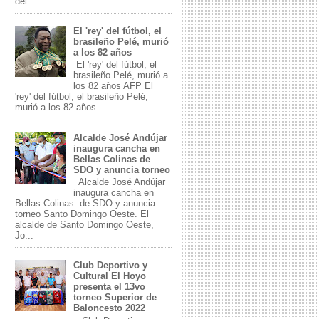
del...
El 'rey' del fútbol, el
brasileño Pelé, murió
a los 82 años
El 'rey' del fútbol, el
brasileño Pelé, murió a
los 82 años AFP El
'rey' del fútbol, el brasileño Pelé,
murió a los 82 años...
Alcalde José Andújar
inaugura cancha en
Bellas Colinas de
SDO y anuncia torneo
Alcalde José Andújar
inaugura cancha en
Bellas Colinas de SDO y anuncia
torneo Santo Domingo Oeste. El
alcalde de Santo Domingo Oeste,
Jo...
Club Deportivo y
Cultural El Hoyo
presenta el 13vo
torneo Superior de
Baloncesto 2022