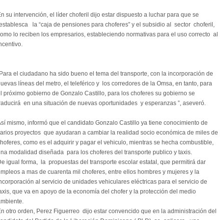
n su intervención, el líder choferil dijo estar dispuesto a luchar para que se
establesca la “caja de pensiones para choferes” y el subsidio al sector choferil,
omo lo reciben los empresarios, estableciendo normativas para el uso correcto al
ncentivo.
Para el ciudadano ha sido bueno el tema del transporte, con la incorporación de
uevas líneas del metro, el teleférico y los corredores de la Omsa, en tanto, para
l próximo gobierno de Gonzalo Castillo, para los choferes su gobierno se
raducirá en una situación de nuevas oportunidades y esperanzas ”, aseveró.
sí mismo, informó que el candidato Gonzalo Castillo ya tiene conocimiento de
arios proyectos que ayudaran a cambiar la realidad socio económica de miles de
hoferes, como es el adquirir y pagar el vehiculo, mientras se hecha combustible,
na modalidad diseñada para los choferes del transporte publico y taxis.
e igual forma, la propuestas del transporte escolar estatal, que permitirá dar
mpleos a mas de cuarenta mil choferes, entre ellos hombres y mujeres y la
ncorporación al servicio de unidades vehiculares eléctricas para el servicio de
axis, que va en apoyo de la economía del chofer y la protección del medio
mbiente.
n otro orden, Perez Figuerreo dijo estar convencido que en la administración del