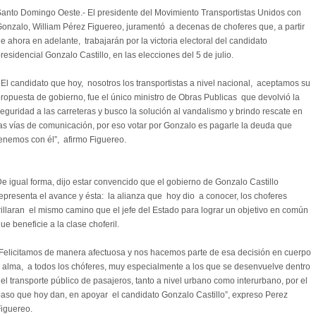
anto Domingo Oeste.- El presidente del Movimiento Transportistas Unidos con
onzalo, William Pérez Figuereo, juramentó a decenas de choferes que, a partir
e ahora en adelante, trabajarán por la victoria electoral del candidato
residencial Gonzalo Castillo, en las elecciones del 5 de julio.
 El candidato que hoy, nosotros los transportistas a nivel nacional, aceptamos su
ropuesta de gobierno, fue el único ministro de Obras Publicas que devolvió la
eguridad a las carreteras y busco la solución al vandalismo y brindo rescate en
as vías de comunicación, por eso votar por Gonzalo es pagarle la deuda que
enemos con él”, afirmo Figuereo.
e igual forma, dijo estar convencido que el gobierno de Gonzalo Castillo
epresenta el avance y ésta: la alianza que hoy dio a conocer, los choferes
rillaran el mismo camino que el jefe del Estado para lograr un objetivo en común
ue beneficie a la clase choferil.
Felicitamos de manera afectuosa y nos hacemos parte de esa decisión en cuerpo
 alma, a todos los chóferes, muy especialmente a los que se desenvuelve dentro
el transporte público de pasajeros, tanto a nivel urbano como interurbano, por el
aso que hoy dan, en apoyar el candidato Gonzalo Castillo”, expreso Perez
iguereo.