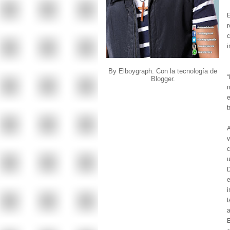
E
r
c
i
By Elboygraph. Con la tecnología de
“
Blogger
.
n
e
t
A
v
c
u
D
e
i
t
a
E