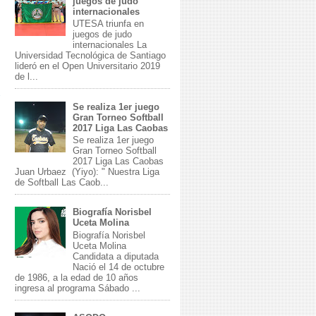
juegos de judo
internacionales
UTESA triunfa en
juegos de judo
internacionales La
Universidad Tecnológica de Santiago
lideró en el Open Universitario 2019
de l...
Se realiza 1er juego
Gran Torneo Softball
2017 Liga Las Caobas
Se realiza 1er juego
Gran Torneo Softball
2017 Liga Las Caobas
Juan Urbaez (Yiyo): " Nuestra Liga
de Softball Las Caob...
Biografía Norisbel
Uceta Molina
Biografía Norisbel
Uceta Molina
Candidata a diputada
Nació el 14 de octubre
de 1986, a la edad de 10 años
ingresa al programa Sábado ...