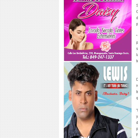
S
G
d
p
“
p
s
l
t
D
r
t
q
“
y
d
p
F