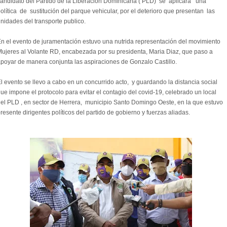
andidato del Partido de la Liberación Dominicana ( PLD) se aplicara una
olítica de sustitución del parque vehicular, por el deterioro que presentan las
nidades del transporte publico.
n el evento de juramentación estuvo una nutrida representación del movimiento
ujeres al Volante RD, encabezada por su presidenta, Maria Diaz, que paso a
poyar de manera conjunta las aspiraciones de Gonzalo Castillo.
l evento se llevo a cabo en un concurrido acto, y guardando la distancia social
ue impone el protocolo para evitar el contagio del covid-19, celebrado un local
el PLD , en sector de Herrera, municipio Santo Domingo Oeste, en la que estuvo
resente dirigentes políticos del partido de gobierno y fuerzas aliadas.