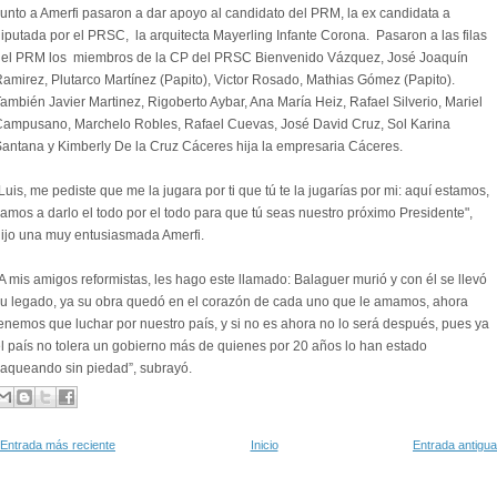
unto a Amerfi pasaron a dar apoyo al candidato del PRM, la ex candidata a
iputada por el PRSC, la arquitecta Mayerling Infante Corona. Pasaron a las filas
del PRM los miembros de la CP del PRSC Bienvenido Vázquez, José Joaquín
amirez, Plutarco Martínez (Papito), Victor Rosado, Mathias Gómez (Papito).
ambién Javier Martinez, Rigoberto Aybar, Ana María Heiz, Rafael Silverio, Mariel
ampusano, Marchelo Robles, Rafael Cuevas, José David Cruz, Sol Karina
antana y Kimberly De la Cruz Cáceres hija la empresaria Cáceres.
Luis, me pediste que me la jugara por ti que tú te la jugarías por mi: aquí estamos,
amos a darlo el todo por el todo para que tú seas nuestro próximo Presidente",
ijo una muy entusiasmada Amerfi.
A mis amigos reformistas, les hago este llamado: Balaguer murió y con él se llevó
u legado, ya su obra quedó en el corazón de cada uno que le amamos, ahora
enemos que luchar por nuestro país, y si no es ahora no lo será después, pues ya
l país no tolera un gobierno más de quienes por 20 años lo han estado
aqueando sin piedad”, subrayó.
Entrada más reciente
Inicio
Entrada antigua