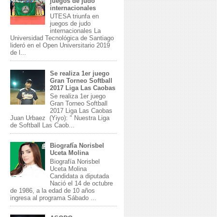
juegos de judo
internacionales
UTESA triunfa en
juegos de judo
internacionales La
Universidad Tecnológica de Santiago
lideró en el Open Universitario 2019
de l...
Se realiza 1er juego
Gran Torneo Softball
2017 Liga Las Caobas
Se realiza 1er juego
Gran Torneo Softball
2017 Liga Las Caobas
Juan Urbaez (Yiyo): " Nuestra Liga
de Softball Las Caob...
Biografía Norisbel
Uceta Molina
Biografía Norisbel
Uceta Molina
Candidata a diputada
Nació el 14 de octubre
de 1986, a la edad de 10 años
ingresa al programa Sábado ...