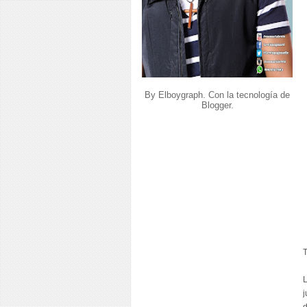
By Elboygraph. Con la tecnología de
Blogger
.
T
L
j