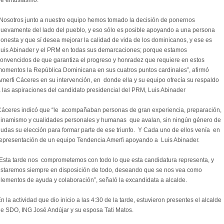
e entusiasmo.
Nosotros junto a nuestro equipo hemos tomado la decisión de ponernos
uevamente del lado del pueblo, y eso sólo es posible apoyando a una persona
onesta y que sí desea mejorar la calidad de vida de los dominicanos, y ese es
uis Abinader y el PRM en todas sus demarcaciones; porque estamos
onvencidos de que garantiza el progreso y honradez que requiere en estos
omentos la República Dominicana en sus cuatros puntos cardinales”, afirmó
merfi Cáceres en su intervención, en donde ella y su equipo ofrecía su respaldo
 las aspiraciones del candidato presidencial del PRM, Luis Abinader
áceres indicó que “le acompañaban personas de gran experiencia, preparación,
inamismo y cualidades personales y humanas que avalan, sin ningún género de
udas su elección para formar parte de ese triunfo. Y Cada uno de ellos venía en
epresentación de un equipo Tendencia Amerfi apoyando a Luis Abinader.
Esta tarde nos comprometemos con todo lo que esta candidatura representa, y
staremos siempre en disposición de todo, deseando que se nos vea como
lementos de ayuda y colaboración”, señaló la excandidata a alcalde.
n la actividad que dio inicio a las 4:30 de la tarde, estuvieron presentes el alcalde
e SDO, ING José Andújar y su esposa Tati Matos.