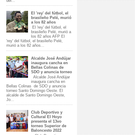
del...
El 'rey' del fútbol, el
brasileño Pelé, murió
a los 82 años
El 'rey' del fútbol, el
brasileño Pelé, murió a
los 82 años AFP El
'rey' del fútbol, el brasileño Pelé,
murió a los 82 años...
Alcalde José Andújar
inaugura cancha en
Bellas Colinas de
SDO y anuncia torneo
Alcalde José Andújar
inaugura cancha en
Bellas Colinas de SDO y anuncia
torneo Santo Domingo Oeste. El
alcalde de Santo Domingo Oeste,
Jo...
Club Deportivo y
Cultural El Hoyo
presenta el 13vo
torneo Superior de
Baloncesto 2022