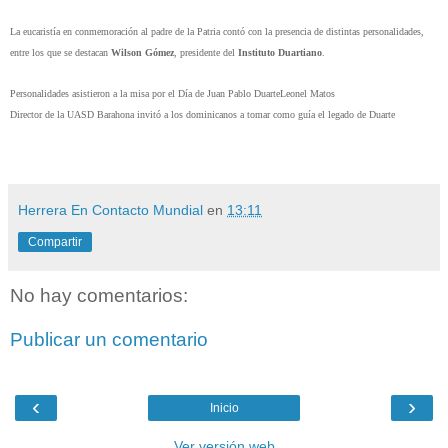
La eucaristía en conmemoración al padre de la Patria contó con la presencia de distintas personalidades,
entre los que se destacan
Wilson Gómez
, presidente del
Instituto Duartiano
.
Personalidades asistieron a la misa por el Día de Juan Pablo DuarteLeonel Matos
Director de la UASD Barahona invitó a los dominicanos a tomar como guía el legado de Duarte
Herrera En Contacto Mundial
en
13:11
Compartir
No hay comentarios:
Publicar un comentario
‹
›
Inicio
Ver versión web