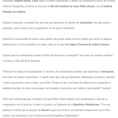
Monseñor
Amable Durán Tineo
llamó al pueblo dominicano a asumir un compromiso activo en la lucha
contra la corrupción, al oficiar la misa por el
Día del natalicio de Juan Pablo Duarte
, en la
Catedral
Primada de América
.
Durante la homilía, el prelado dijo que más que denunciar los hechos de
corrupción
, hay que unirse y
protestar, como se hizo con la campaña por el 4% para la Educación.
Enfatizó en la necesidad de unirse como pueblo para poder acabar con este flagelo que inició en algunas
instituciones y se ha extendido a la salud, como es el caso de
l Seguro Nacional de Salud (Senasa)
.
Expresó que los dominicanos tienen el deber de denunciar la corrupción “por todos los medios posibles”,
e incluso ir más allá de la denuncia.
“Preservar la cultura de la humanidad. Y nosotros los dominicanos tenemos que denunciar la
corrupción
.
Por todos los medios imposibles. Y quizás hacer algo más que denunciar. Deberíamos asociarnos también
y hacer una protesta como se hizo, con el 4%. Porque no hay otra forma de acabar con la corrupción si
también nosotros, de una u otra manera, no tomamos conciencia y nos unimos como pueblo” imploró.
Elevó una oración para que el ejemplo de Juan Pablo Duarte inspire a los dominicanos a renovar su
compromiso con la justicia, el amor a la patria y el bienestar de la
República Dominicana
. “Por eso,
pedimos al Señor que el ejemplo de
Duarte
inspire en nosotros un renovado compromiso con el bien
común, con la justicia y con el amor de nuestra República Dominicana".