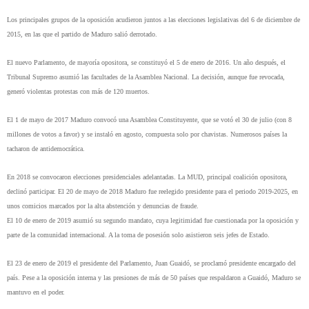
Los principales grupos de la oposición acudieron juntos a las elecciones legislativas del 6 de diciembre de
2015, en las que el partido de Maduro salió derrotado.
El nuevo Parlamento, de mayoría opositora, se constituyó el 5 de enero de 2016. Un año después, el
Tribunal Supremo asumió las facultades de la Asamblea Nacional. La decisión, aunque fue revocada,
generó violentas protestas con más de 120 muertos.
El 1 de mayo de 2017 Maduro convocó una Asamblea Constituyente, que se votó el 30 de julio (con 8
millones de votos a favor) y se instaló en agosto, compuesta solo por chavistas. Numerosos países la
tacharon de antidemocrática.
En 2018 se convocaron elecciones presidenciales adelantadas. La MUD, principal coalición opositora,
declinó participar. El 20 de mayo de 2018 Maduro fue reelegido presidente para el periodo 2019-2025, en
unos comicios marcados por la alta abstención y denuncias de fraude.
El 10 de enero de 2019 asumió su segundo mandato, cuya legitimidad fue cuestionada por la oposición y
parte de la comunidad internacional. A la toma de posesión solo asistieron seis jefes de Estado.
El 23 de enero de 2019 el presidente del Parlamento, Juan Guaidó, se proclamó presidente encargado del
país. Pese a la oposición interna y las presiones de más de 50 países que respaldaron a Guaidó, Maduro se
mantuvo en el poder.