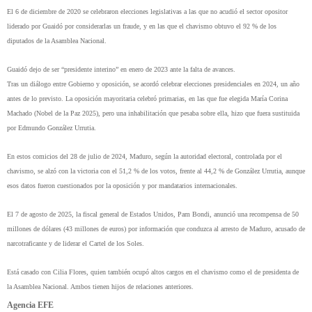
El 6 de diciembre de 2020 se celebraron elecciones legislativas a las que no acudió el sector opositor
liderado por Guaidó por considerarlas un fraude, y en las que el chavismo obtuvo el 92 % de los
diputados de la Asamblea Nacional.
Guaidó dejo de ser “presidente interino” en enero de 2023 ante la falta de avances.
Tras un diálogo entre Gobierno y oposición, se acordó celebrar elecciones presidenciales en 2024, un año
antes de lo previsto. La oposición mayoritaria celebró primarias, en las que fue elegida María Corina
Machado (Nobel de la Paz 2025), pero una inhabilitación que pesaba sobre ella, hizo que fuera sustituida
por Edmundo González Urrutia.
En estos comicios del 28 de julio de 2024, Maduro, según la autoridad electoral, controlada por el
chavismo, se alzó con la victoria con el 51,2 % de los votos, frente al 44,2 % de González Urrutia, aunque
esos datos fueron cuestionados por la oposición y por mandatarios internacionales.
El 7 de agosto de 2025, la fiscal general de Estados Unidos, Pam Bondi, anunció una recompensa de 50
millones de dólares (43 millones de euros) por información que conduzca al arresto de Maduro, acusado de
narcotraficante y de liderar el Cartel de los Soles.
Está casado con Cilia Flores, quien también ocupó altos cargos en el chavismo como el de presidenta de
la Asamblea Nacional. Ambos tienen hijos de relaciones anteriores.
Agencia EFE