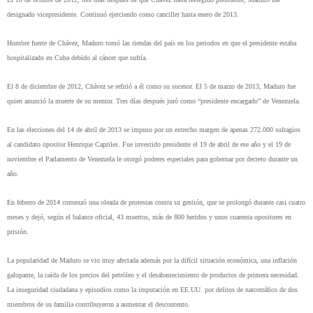
designado vicepresidente. Continuó ejerciendo como canciller hasta enero de 2013.
Hombre fuerte de Chávez, Maduro tomó las riendas del país en los periodos en que el presidente estaba
hospitalizado en Cuba debido al cáncer que sufría.
El 8 de diciembre de 2012, Chávez se refirió a él como su sucesor. El 5 de marzo de 2013, Maduro fue
quien anunció la muerte de su mentor. Tres días después juró como “presidente encargado” de Venezuela.
En las elecciones del 14 de abril de 2013 se impuso por un estrecho margen de apenas 272.000 sufragios
al candidato opositor Henrique Capriles. Fue investido presidente el 19 de abril de ese año y el 19 de
noviembre el Parlamento de Venezuela le otorgó poderes especiales para gobernar por decreto durante un
año.
En febrero de 2014 comenzó una oleada de protestas contra su gestión, que se prolongó durante casi cuatro
meses y dejó, según el balance oficial, 43 muertos, más de 800 heridos y unos cuarenta opositores en
prisión.
La popularidad de Maduro se vio muy afectada además por la difícil situación económica, una inflación
galopante, la caída de los precios del petróleo y el desabastecimiento de productos de primera necesidad.
La inseguridad ciudadana y episodios como la imputación en EE.UU. por delitos de narcotráfico de dos
miembros de su familia contribuyeron a aumentar el descontento.