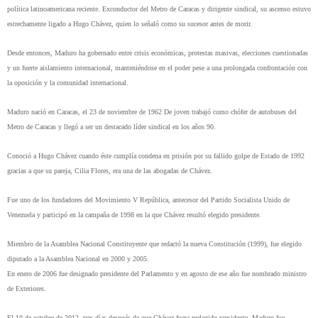
política latinoamericana reciente. Exconductor del Metro de Caracas y dirigente sindical, su ascenso estuvo
estrechamente ligado a Hugo Chávez, quien lo señaló como su sucesor antes de morir.
Desde entonces, Maduro ha gobernado entre crisis económicas, protestas masivas, elecciones cuestionadas
y un fuerte aislamiento internacional, manteniéndose en el poder pese a una prolongada confrontación con
la oposición y la comunidad internacional.
Maduro nació en Caracas, el 23 de noviembre de 1962 De joven trabajó como chófer de autobuses del
Metro de Caracas y llegó a ser un destacado líder sindical en los años 90.
Conoció a Hugo Chávez cuando éste cumplía condena en prisión por su fallido golpe de Estado de 1992
gracias a que su pareja, Cilia Flores, era una de las abogadas de Chávez.
Fue uno de los fundadores del Movimiento V República, antecesor del Partido Socialista Unido de
Venezuela y participó en la campaña de 1998 en la que Chávez resultó elegido presidente.
Miembro de la Asamblea Nacional Constituyente que redactó la nueva Constitución (1999), fue elegido
diputado a la Asamblea Nacional en 2000 y 2005.
En enero de 2006 fue designado presidente del Parlamento y en agosto de ese año fue nombrado ministro
de Exteriores.
El 10 de octubre de 2012, tres días después de que Chávez fuera reelegido presidente, Maduro fue